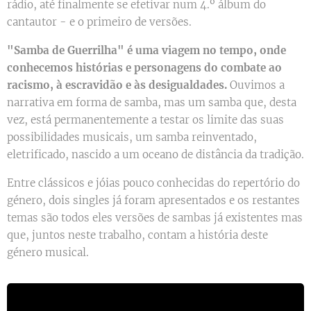
rádio, até finalmente se efetivar num 4.º álbum do
cantautor - e o primeiro de versões.
"Samba de Guerrilha" é uma viagem no tempo, onde
conhecemos histórias e personagens do combate ao
racismo, à escravidão e às desigualdades.
Ouvimos a
narrativa em forma de samba, mas um samba que, desta
vez, está permanentemente a testar os limite das suas
possibilidades musicais, um samba reinventado,
eletrificado, nascido a um oceano de distância da tradição.
Entre clássicos e jóias pouco conhecidas do repertório do
género, dois singles já foram apresentados e os restantes
temas são todos eles versões de sambas já existentes mas
que, juntos neste trabalho, contam a história deste
género musical.