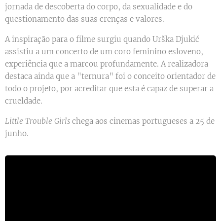
jornada de descoberta do corpo, da sexualidade e do
questionamento das suas crenças e valores.
A inspiração para o filme surgiu quando Urška Djukić
assistiu a um concerto de um coro feminino esloveno,
experiência que a marcou profundamente. A realizadora
destaca ainda que a "ternura" foi o conceito orientador de
todo o projeto, por acreditar que esta é capaz de superar a
crueldade.
Little Trouble Girls
chega aos cinemas portugueses a 25 de
junho.