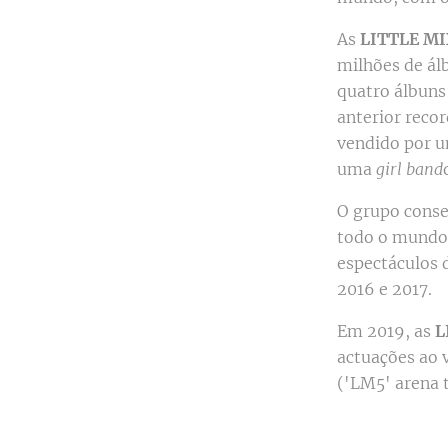
As
LITTLE M
milhões de ál
quatro álbuns
anterior recor
vendido por u
uma
girl band
O grupo conse
todo o mundo.
espectáculos 
2016 e 2017.
Em 2019, as
L
actuações ao
('LM5' arena t