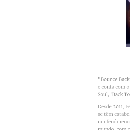
"Bounce Back"
e conta com o 
Soul, 'Back To
Desde 2011, P
se têm estab
um fenómeno p
mundo, com o 