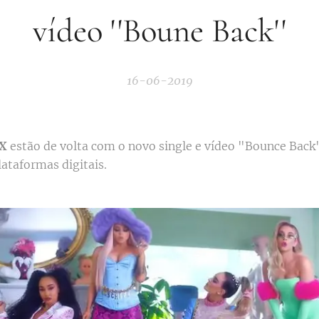
vídeo ''Boune Back''
16-06-2019
IX
estão de volta com o novo single e vídeo "Bounce Back"
lataformas digitais.