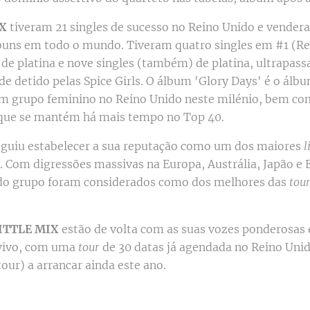
IX
tiveram 21 singles de sucesso no Reino Unido e vender
buns em todo o mundo. Tiveram quatro singles em #1 (Re
 de platina e nove singles (também) de platina, ultrapas
de detido pelas Spice Girls. O álbum 'Glory Days' é o álb
m grupo feminino no Reino Unido neste milénio, bem co
que se mantém há mais tempo no Top 40.
guiu estabelecer a sua reputação como um dos maiores
l
 Com digressões massivas na Europa, Austrália, Japão e E
do grupo foram considerados como dos melhores das
tou
ITTLE MIX
estão de volta com as suas vozes ponderosas 
 vivo, com uma
tour
de 30 datas já agendada no Reino Unid
our) a arrancar ainda este ano.