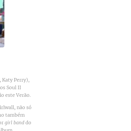
 Katy Perry),
os Soul II
io este Verão.
rlwall, não só
omo também
or
girl band
do
álbum.