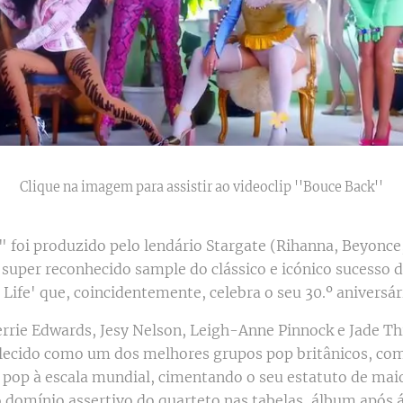
Clique na imagem para assistir ao videoclip ''Bouce Back''
 foi produzido pelo lendário Stargate (Rihanna, Beyonce,
super reconhecido sample do clássico e icónico sucesso d
 Life' que, coincidentemente, celebra o seu 30.º aniversár
errie Edwards, Jesy Nelson, Leigh-Anne Pinnock e Jade Thi
elecido como um dos melhores grupos pop britânicos, c
op à escala mundial, cimentando o seu estatuto de mai
domínio assertivo do quarteto nas tabelas, álbum após 