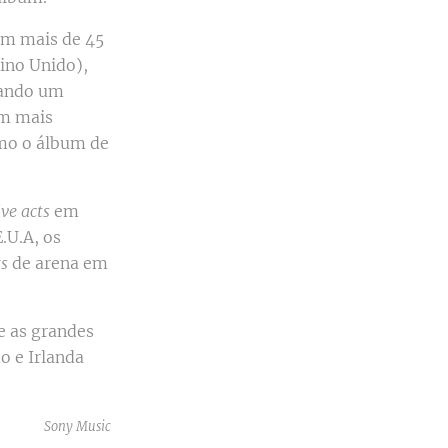
am mais de 45
ino Unido),
sando um
um mais
mo o álbum de
ive
acts
em
.U.A, os
rs
de arena em
e as grandes
o e Irlanda
Sony Music