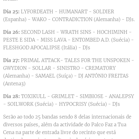
Dia 25:
LYFORDEATH - HUMANART - SOLDIER
(Espanha) - WAKO - CONTRADICTION (Alemanha) - DJs.
Dia 26:
SECOND LASH - WRATH SINS - HOCHIMINH -
PESTE E SIDA - MISS LAVA - ENTOMBED A.D. (Suécia) -
FLESHGOD APOCALIPSE (Itália) - DJs
Dia 27:
PRIMAL ATTACK- TALES FOR THE UNSPOKEN -
GWYDION - SOLLAR - SINISTRO - CREMATORY
(Alemanha) - SAMAEL (Suíça) - DJ ANTÓNIO FREITAS
(Antena3)
Dia 28:
TOXIKULL - GRIMLET - SIMBIOSE - ANALEPSY
- SOILWORK (Suécia) - HYPOCRISY (Suécia) - DJs
Serão ao todo 25 bandas sendo 8 delas internacionais de
diversos países, além da actividade do Palco Faz a Tua
Cena na parte de entrada livre do recinto que está