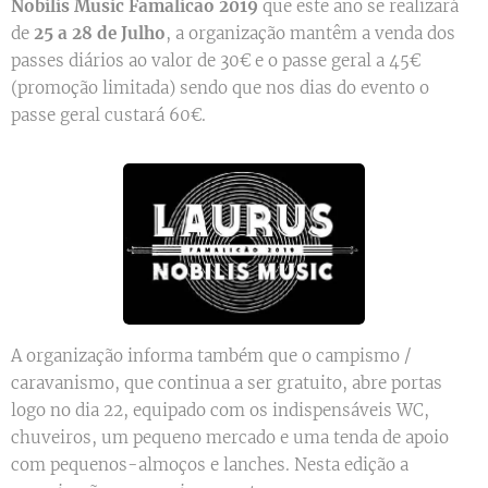
Nobilis Music Famalicão 2019
que este ano se realizará
de
25 a 28 de Julho
, a organização mantêm a venda dos
passes diários ao valor de 30€ e o passe geral a 45€
(promoção limitada) sendo que nos dias do evento o
passe geral custará 60€.
A organização informa também que o campismo /
caravanismo, que continua a ser gratuito, abre portas
logo no dia 22, equipado com os indispensáveis WC,
chuveiros, um pequeno mercado e uma tenda de apoio
com pequenos-almoços e lanches. Nesta edição a