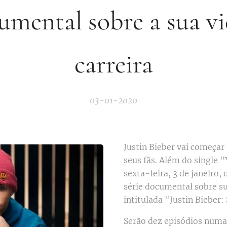
umental sobre a sua vi
carreira
03-01-2020
Justin Bieber vai começa
seus fãs. Além do single
sexta-feira, 3 de janeiro
série documental sobre sua
intitulada "Justin Bieber:
Serão dez episódios numa