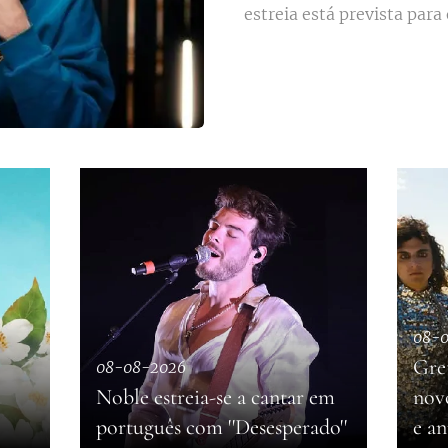
estreia está prevista para 
08-
Gre
08-08-2026
Noble estreia-se a cantar em
novo
português com ''Desesperado''
e a