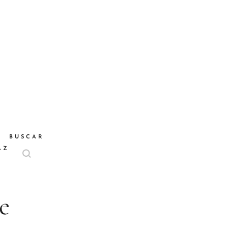
BUSCAR
AZ
e