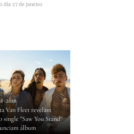
o dia 27 de janeiro.
08-2026
ta Van Fleet revelam
 single ''Saw You Stand''
nunciam álbum