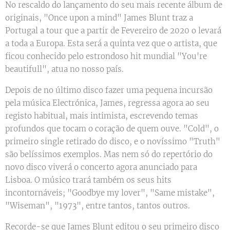
No rescaldo do lançamento do seu mais recente álbum de
originais, "Once upon a mind" James Blunt traz a
Portugal a tour que a partir de Fevereiro de 2020 o levará
a toda a Europa. Esta será a quinta vez que o artista, que
ficou conhecido pelo estrondoso hit mundial "You're
beautifull", atua no nosso país.
Depois de no último disco fazer uma pequena incursão
pela música Electrónica, James, regressa agora ao seu
registo habitual, mais intimista, escrevendo temas
profundos que tocam o coração de quem ouve. "Cold", o
primeiro single retirado do disco, e o novíssimo "Truth"
são belíssimos exemplos. Mas nem só do repertório do
novo disco viverá o concerto agora anunciado para
Lisboa. O músico trará também os seus hits
incontornáveis; "Goodbye my lover", "Same mistake",
"Wiseman", "1973", entre tantos, tantos outros.
Recorde-se que James Blunt editou o seu primeiro disco