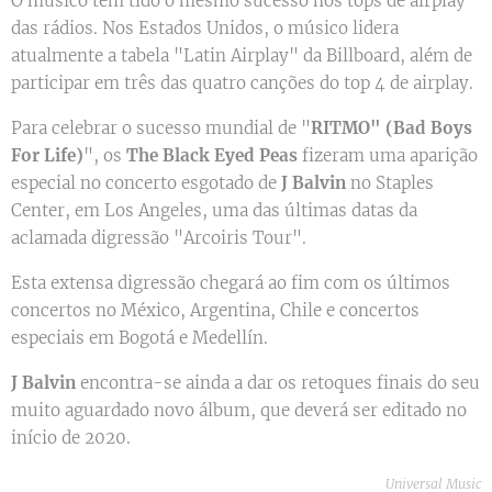
O músico tem tido o mesmo sucesso nos tops de airplay
das rádios. Nos Estados Unidos, o músico lidera
atualmente a tabela "Latin Airplay" da Billboard, além de
participar em três das quatro canções do top 4 de airplay.
Para celebrar o sucesso mundial de "
RITMO" (Bad Boys
For Life)
", os
The Black Eyed Peas
fizeram uma aparição
especial no concerto esgotado de
J Balvin
no Staples
Center, em Los Angeles, uma das últimas datas da
aclamada digressão "Arcoiris Tour".
Esta extensa digressão chegará ao fim com os últimos
concertos no México, Argentina, Chile e concertos
especiais em Bogotá e Medellín.
J Balvin
encontra-se ainda a dar os retoques finais do seu
muito aguardado novo álbum, que deverá ser editado no
início de 2020.
Universal Music