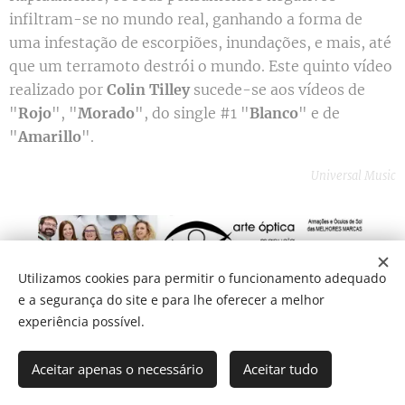
infiltram-se no mundo real, ganhando a forma de
uma infestação de escorpiões, inundações, e mais, até
que um terramoto destrói o mundo. Este quinto vídeo
realizado por
Colin Tilley
sucede-se aos vídeos de
"
Rojo
", "
Morado
", do single #1 "
Blanco
" e de
"
Amarillo
".
Universal Music
Utilizamos cookies para permitir o funcionamento adequado
e a segurança do site e para lhe oferecer a melhor
Share
experiência possível.
Aceitar apenas o necessário
Aceitar tudo
Som Direto Todos os direitos reservados 2019