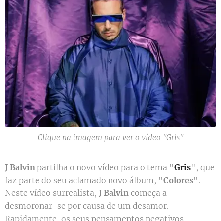
Clique na imagem para ver o vídeo "Gris"
J Balvin
partilha o novo vídeo para o tema "
Gris
", que
faz parte do seu aclamado novo álbum, "
Colores
".
Neste vídeo surrealista,
J Balvin
começa a
desmoronar-se por causa de um desamor.
Rapidamente, os seus pensamentos negativos