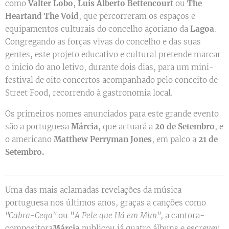
como
Valter Lobo
,
Luís Alberto Bettencourt
ou
The
Heart
and The Void
, que percorreram os espaços e
equipamentos culturais do concelho açoriano da
Lagoa
.
Congregando as forças vivas do concelho e das suas
gentes, este projeto educativo e cultural pretende marcar
o inicio do ano letivo, durante dois dias, para um mini-
festival de oito concertos acompanhado pelo conceito de
Street Food, recorrendo à gastronomia local.
Os primeiros nomes anunciados para este grande evento
são a portuguesa
Márcia
, que actuará a
20 de Setembro
, e
o americano
Matthew Perryman Jones
, em palco a
21 de
Setembro.
Uma das mais aclamadas revelações da música
portuguesa nos últimos anos, graças a canções como
"Cabra-Cega"
ou "
A Pele que Há em Mim"
, a cantora-
compositora
Márcia
publicou já quatro álbuns e escreveu