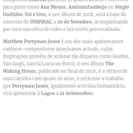
para gente como
Ana Moura
,
António
Zambujo
ou
Sérgio
Godinho
.
Vai e Vem
, o seu álbum de 2018, será a base do
concerto do
INSPIRAL
a
20 de Setembro
, acompanhando
por uma narrativa de video e luz muito personalizada.
Matthew Perryman Jones
é um dos mais apaixonantes
cantores-compositores americanos actuais, cujas
inspirações provêm de artistas tão díspares como Goethe,
Van Gogh, García Lorca ou Rumi. O seu álbum
The
Waking Hours
, publicado no final de 2018, é o sétimo de
uma carreira com quase 20 anos, e será esse o trabalho
que
Perryman Jones
, igualmente activista humanitário,
virá apresentar à
Lagoa
a
21 de
Setembro.