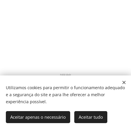
Publicidade
Utilizamos cookies para permitir o funcionamento adequado
e a segurança do site e para lhe oferecer a melhor
Share
experiência possível.
Aceitar apenas o necessário
Aceitar tudo
Som Direto Todos os direitos reservados 2019