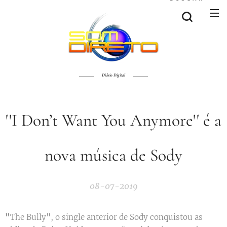
Diário Digital
''I Don’t Want You Anymore'' é a
nova música de Sody
08-07-2019
"
The Bully", o single anterior de Sody conquistou as