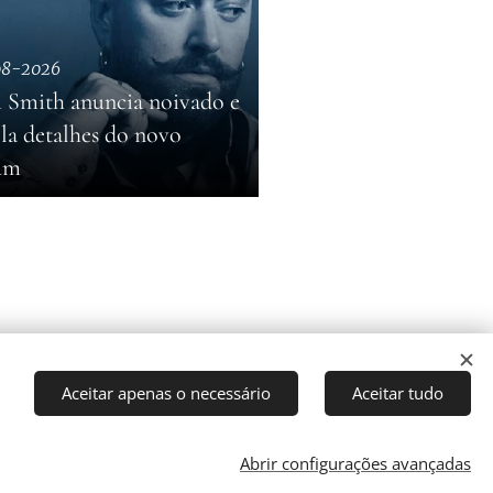
08-2026
 Smith anuncia noivado e
la detalhes do novo
um
Aceitar apenas o necessário
Aceitar tudo
Abrir configurações avançadas
Cookies
rector: J. Ricardo C. Coelho