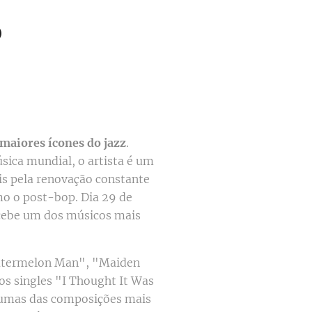
0
maiores ícones do jazz
.
sica mundial, o artista é um
is pela renovação constante
mo o post-bop. Dia 29 de
cebe um dos músicos mais
atermelon Man", "Maiden
s singles "I Thought It Was
lgumas das composições mais