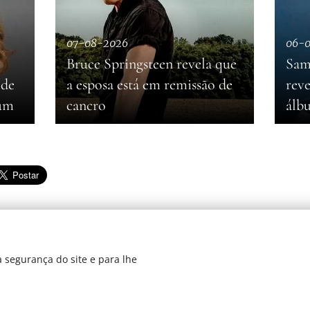
07-08-2026
06-
Bruce Springsteen revela que
Sam
 de
a esposa está em remissão de
reve
bum
cancro
álb
 segurança do site e para lhe
dos 2019
Di