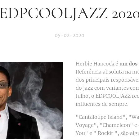
EDPCOOLJAZZ 202
05-02-2020
Herbie Hancock é
um dos 
Referência absoluta na mú
dos principais responsáve
do jazz com variantes co
Julho, o EDPCOOLJAZZ re
influentes de sempre.
"Cantaloupe Island", "W
Voyage", "Chameleon" e o
You" e " Rockit ", são a