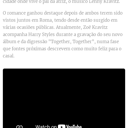
cidade onde vive o pai da atriz, o músico Lenny Kravitz.
O romance ganhou destaque depois de ambos terem sido
vistos juntos em Roma, tendo desde então surgido em
várias ocasiões públicas. Atualmente, Zoë Kravitz
acompanha Harry Styles durante a gravação do seu novo
álbum e da digressão "Together, Together", numa fase
que fontes próximas descrevem como muito feliz para o
casal.