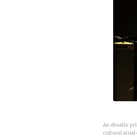
Ao desafio pr
cultural atual