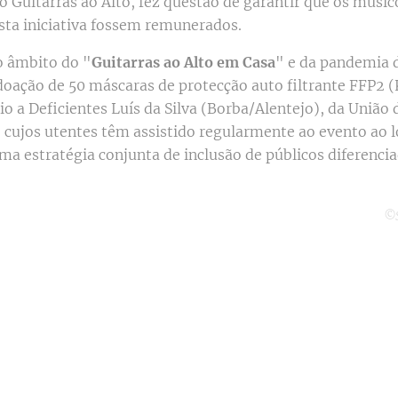
o Guitarras ao Alto, fez questão de garantir que os músic
sta iniciativa fossem remunerados.
o âmbito do "
Guitarras ao Alto em Casa
" e da pandemia 
 doação de 50 máscaras de protecção auto filtrante FFP2 
o a Deficientes Luís da Silva (Borba/Alentejo), da União 
, cujos utentes têm assistido regularmente ao evento ao 
ma estratégia conjunta de inclusão de públicos diferenci
©S