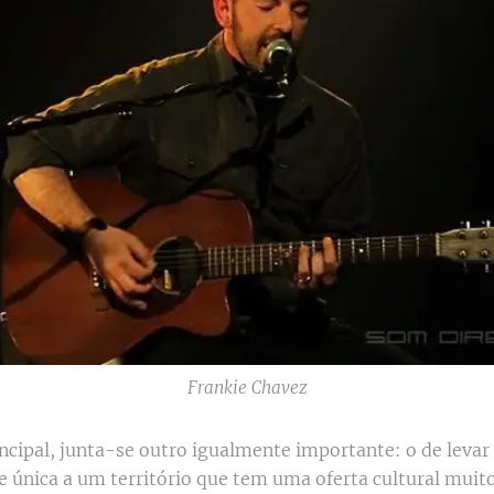
Frankie Chavez
incipal, junta-se outro igualmente importante: o de leva
 e única a um território que tem uma oferta cultural muit