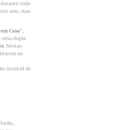
a durante todo
deste ano, mas
o em Casa
",
e uma dupla
es
. Nestas
itarras ao
ão musical de
Durão,