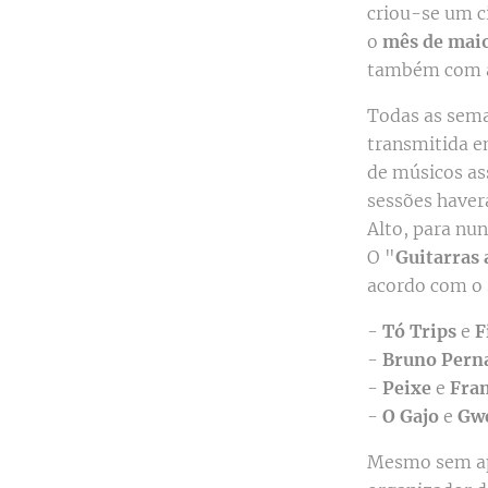
criou-se um c
o
mês de mai
também com al
Todas as sem
transmitida e
de músicos as
sessões haver
Alto, para nun
O "
Guitarras 
acordo com o 
-
Tó Trips
e
F
-
Bruno Pern
-
Peixe
e
Fra
-
O Gajo
e
Gw
Mesmo sem apo