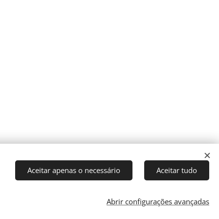
Aceitar apenas o necessário
Aceitar tudo
Abrir configurações avançadas
Cookies
rector: J. Ricardo C. Coelho