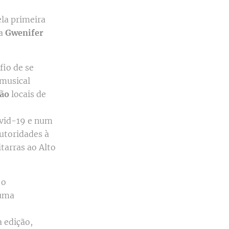
ela primeira
ca
Gwenifer
fio de se
 musical
ão
locais de
ovid-19 e num
utoridades à
itarras ao Alto
 o
 uma
 edição,