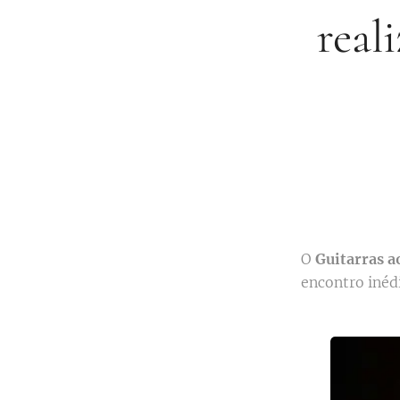
real
O
Guitarras a
encontro inéd