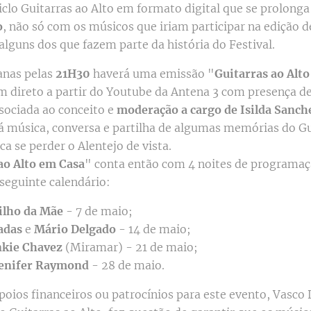
iclo Guitarras ao Alto em formato digital que se prolong
o
, não só com os músicos que iriam participar na edição 
guns dos que fazem parte da história do Festival.
anas pelas
21H30
haverá uma emissão "
Guitarras ao Alt
m direto a partir do Youtube da Antena 3 com presença d
sociada ao conceito e
moderação a cargo de Isilda Sanch
á música, conversa e partilha de algumas memórias do Gu
ca se perder o Alentejo de vista.
ao Alto em Casa
" conta então com 4 noites de programaç
seguinte calendário:
ilho da Mãe
- 7 de maio;
adas
e
Mário Delgado
- 14 de maio;
nkie Chavez
(Miramar) - 21 de maio;
enifer Raymond
- 28 de maio.
ios financeiros ou patrocínios para este evento, Vasco 