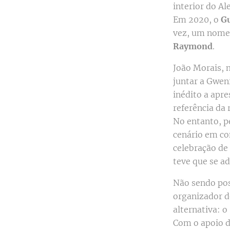
interior do Al
Em 2020, o
Gu
vez, um nome i
Raymond
.
João Morais, 
juntar a Gweni
inédito a apr
referência da
No entanto, p
cenário em co
celebração de 
teve que se ad
Não sendo pos
organizador d
alternativa: o
Com o apoio d