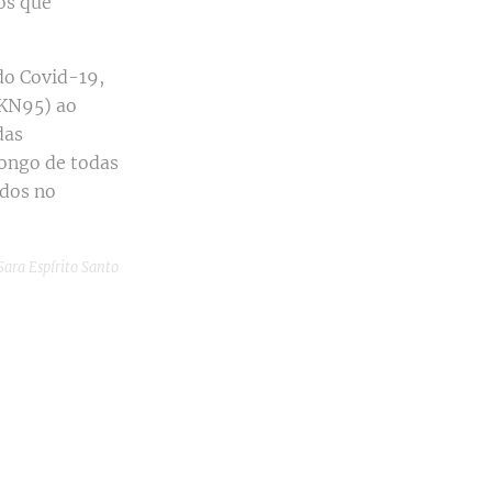
os que
do Covid-19,
(KN95) ao
das
longo de todas
ados no
ara Espírito Santo