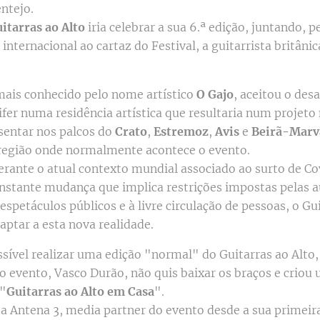
entejo.
itarras ao Alto
iria celebrar a sua 6.ª edição, juntando, p
nternacional ao cartaz do Festival, a guitarrista britâni
mais conhecido pelo nome artístico
O Gajo
, aceitou o desa
fer numa residência artística que resultaria num projeto
esentar nos palcos do
Crato
,
Estremoz
,
Avis
e
Beirã-Marv
 região onde normalmente acontece o evento.
erante o atual contexto mundial associado ao surto de C
nstante mudança que implica restrições impostas pelas a
espetáculos públicos e à livre circulação de pessoas, o Gu
aptar a esta nova realidade.
sível realizar uma edição "normal" do Guitarras ao Alto,
o evento, Vasco Durão, não quis baixar os braços e criou
 "
Guitarras ao Alto em Casa
".
a Antena 3, media partner do evento desde a sua primeira