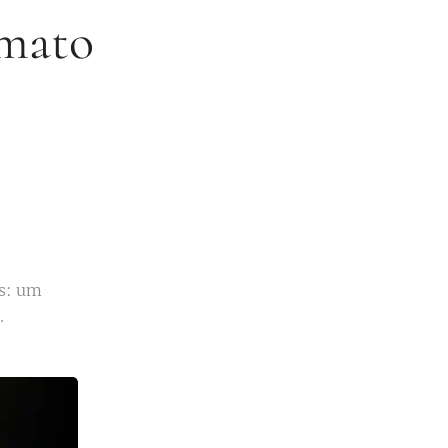
rmato
es: um
.