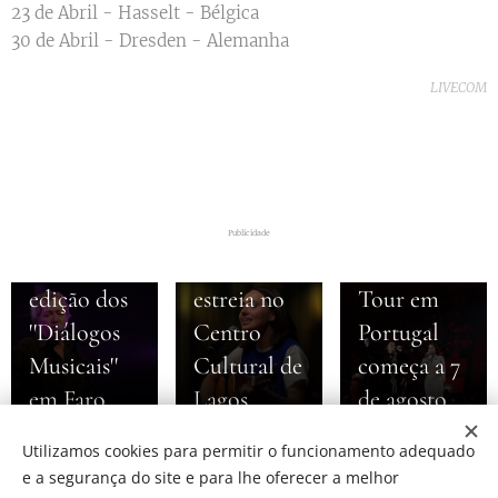
23 de Abril - Hasselt - Bélgica
30 de Abril - Dresden - Alemanha
06-08-2026
LIVECOM
Júlio
Resende e
06-08-2026
Sérgio
Marta
Godinho
Lima
06-08-2026
protagonizam
apresenta
Maiara &
Publicidade
nova
álbum de
Maraísa -
edição dos
estreia no
Tour em
''Diálogos
Centro
Portugal
Musicais''
Cultural de
começa a 7
em Faro
Lagos
de agosto
Utilizamos cookies para permitir o funcionamento adequado
e a segurança do site e para lhe oferecer a melhor
Share