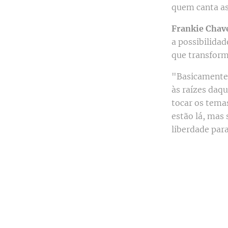
quem canta as 
Frankie Chav
a possibilida
que transform
"Basicamente"
às raízes da
tocar os temas
estão lá, ma
liberdade para