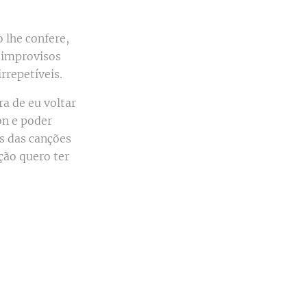
o lhe confere,
 improvisos
repetíveis.
a de eu voltar
ion e poder
 das canções
ão quero ter