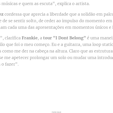
músicas e quem as escuta", explica o artista.
ez
confessa que aprecia a liberdade que a solidão em palc
de de se sentir solto, de ceder ao impulso do momento em
am cada uma das apresentações em momentos únicos e ir
, clarifica
Frankie
, a
tour "I Dont Belong"
é uma maneir
quilo que foi o meu começo. Eu e a guitarra, uma loop stat
 como me der na cabeça na altura. Claro que as estruturas
s se me apetecer prolongar um solo ou mudar uma introduç
 o fazer".
Publicidade