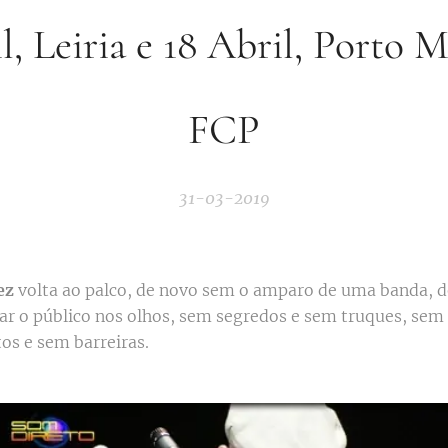
l, Leiria e 18 Abril, Porto 
FCP
31-03-2019
ez
volta ao palco, de novo sem o amparo de uma banda, 
ar o público nos olhos, sem segredos e sem truques, sem
os e sem barreiras.