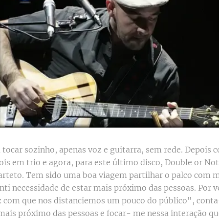
 tocar sozinho, apenas voz e guitarra, sem rede. Depois
ois em trio e agora, para este último disco, Double or No
rteto. Tem sido uma boa viagem partilhar o palco com ma
nti necessidade de estar mais próximo das pessoas. Por v
 com que nos distanciemos um pouco do público", conta
ais próximo das pessoas e focar- me nessa interação que