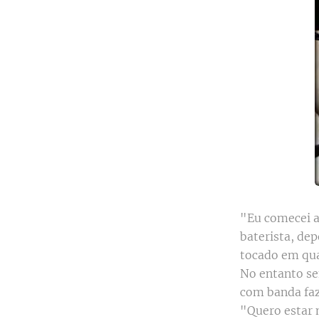
"Eu comecei a
baterista, dep
tocado em qua
No entanto se
com banda faz
"Quero estar m