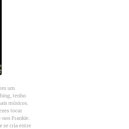
 com um
thing, tenho
is músicos.
ezes tocar
-nos Frankie.
 se cria entre