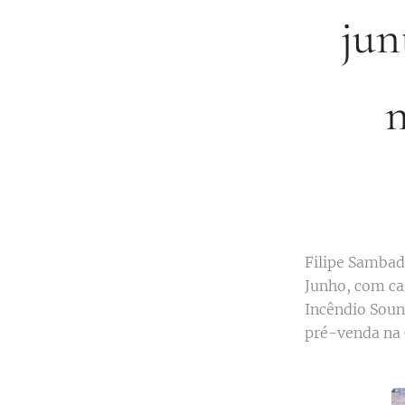
jun
n
Filipe Sambad
Junho, com car
Incêndio Soun
pré-venda na 