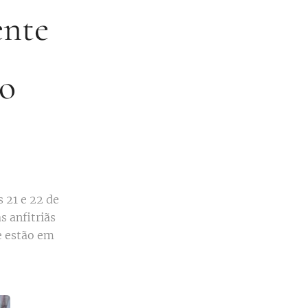
ente
ho
 21 e 22 de
s anfitriãs
e estão em