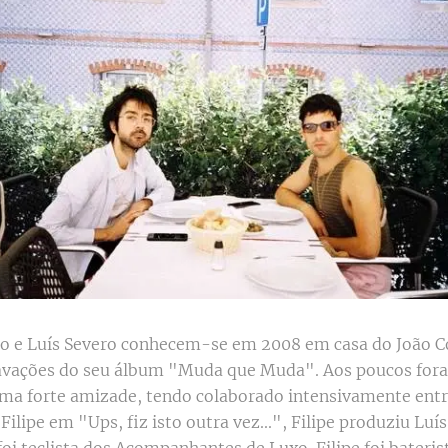
o e Luís Severo conhecem-se em 2008 em casa do João C
ravações do seu álbum "Muda que Muda". Aos poucos for
ma forte amizade, tendo colaborado intensivamente entr
Filipe em "Ups, fiz isto outra vez...", Filipe produziu Lu