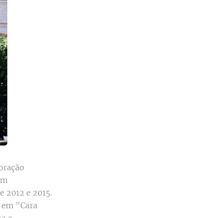
oração
am
e 2012 e 2015.
ís em "Cara