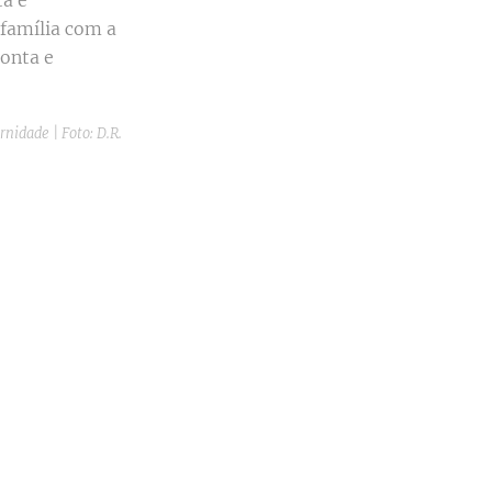
ta e
 família com a
onta e
nidade | Foto: D.R.