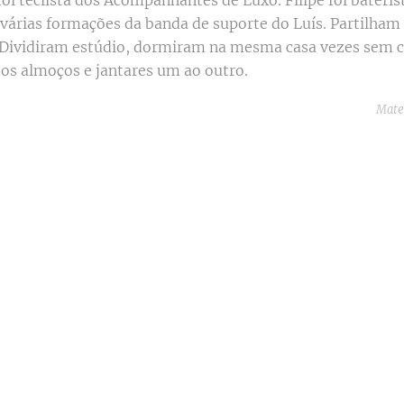
foi teclista dos Acompanhantes de Luxo. Filipe foi bateris
 várias formações da banda de suporte do Luís. Partilham
Dividiram estúdio, dormiram na mesma casa vezes sem c
s almoços e jantares um ao outro.
Mater