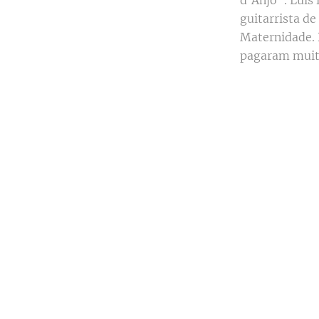
d'Anjo". Luís 
guitarrista de
Maternidade. 
pagaram muito