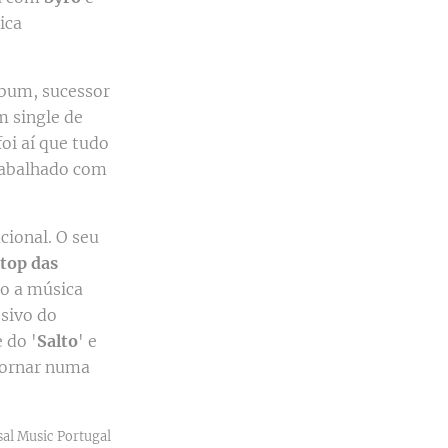
ica
lbum, sucessor
m single de
oi aí que tudo
trabalhado com
ional. O seu
top das
do a música
ssivo do
 do '
Salto
' e
tornar numa
sal Music Portugal