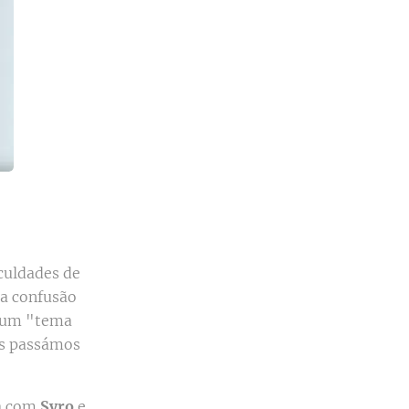
iculdades de
ma confusão
é um "tema
ós passámos
ia com
Syro
e