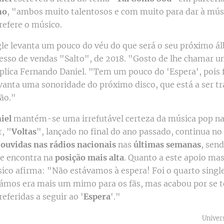
ho
, "ambos muito talentosos e com muito para dar à mús
refere o músico.
gle levanta um pouco do véu do que será o seu próximo á
esso de vendas "Salto", de 2018. "Gosto de lhe chamar u
xplica Fernando Daniel. "Tem um pouco do 'Espera', pois f
vanta uma sonoridade do próximo disco, que está a ser 
ão."
iel
mantém-se uma irrefutável certeza da música pop nac
r, "
Voltas
", lançado no final do ano passado, continua no
ouvidas nas rádios nacionais
nas
últimas semanas
, sen
se encontra na
posição mais alta
. Quanto a este apoio ma
sico afirma: "Não estávamos à espera! Foi o quarto single
ámos era mais um mimo para os fãs, mas acabou por se 
eferidas a seguir ao '
Espera
'."
Univer