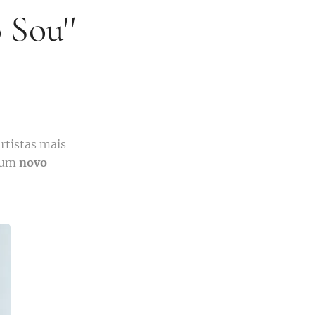
 Sou''
rtistas mais
m um
novo