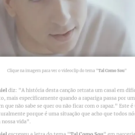
Clique na imagem para ver o videoclip do tema "
Tal Como Sou
"
iel
diz: "A história desta canção retrata um casal em dif
o, mais especificamente quando a rapariga passa por u
m que não sabe se quer ou não ficar com o rapaz." Este 
turalmente porque é uma situação que acho que todos n
 nossa vida".
iel
escreveu a letra do tema "
Tal Como Sou
" em parcer