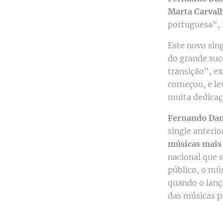
Marta Carval
portuguesa", 
Este novo sin
do grande suc
transição", e
começou, e le
muita dedicaç
Fernando Dan
single anterio
músicas mais 
nacional que 
público, o mú
quando o lanç
das músicas pr