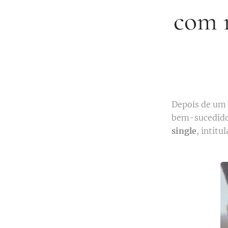
com n
Depois de um
bem-sucedidos
single
, intitu