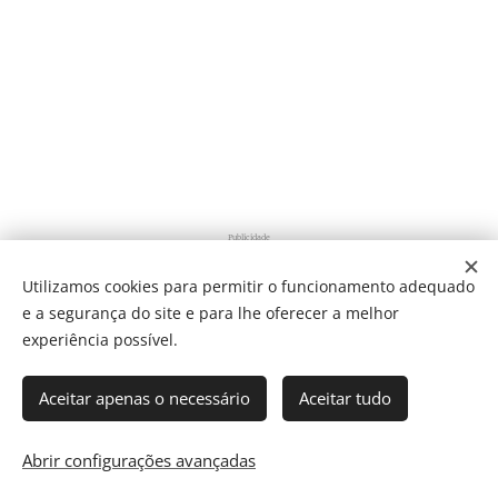
Publicidade
Utilizamos cookies para permitir o funcionamento adequado
e a segurança do site e para lhe oferecer a melhor
Share
experiência possível.
Aceitar apenas o necessário
Aceitar tudo
Som Direto Todos os direitos reservados 2019
Abrir configurações avançadas
Cookies
Director: J. Ricardo C. Coelho