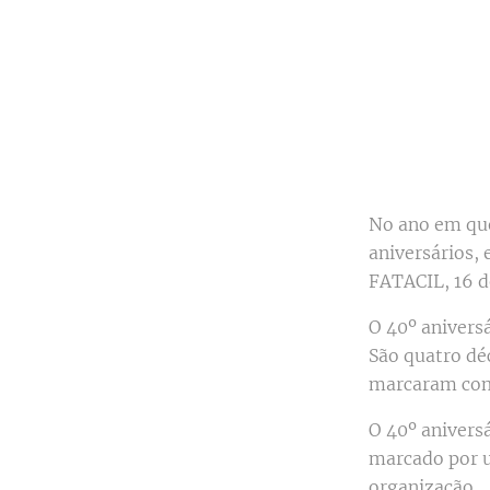
No ano em que
aniversários,
FATACIL, 16 d
O 40º anivers
São quatro dé
marcaram com 
O 40º aniversá
marcado por u
organização.