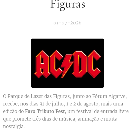
Figuras
01-07-2026
O Parque de Lazer das Figuras, junto ao Fórum Algarve,
recebe, nos dias 31 de julho, 1 e 2 de agosto, mais uma
edição do
Faro Tributo Fest
, um festival de entrada livre
que promete três dias de música, animação e muita
nostalgia.