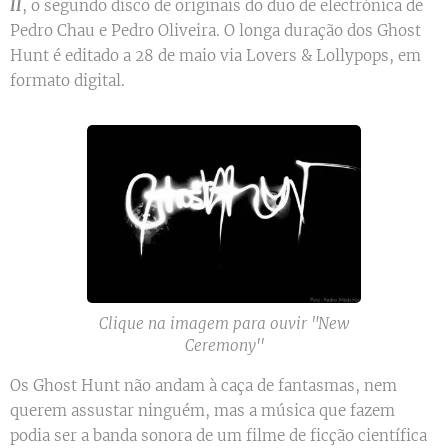
II
, o segundo disco de originais do duo de electrónica de
Pedro Chau e Pedro Oliveira. O longa duração dos Ghost
Hunt é editado a 28 de maio via Lovers & Lollypops, em
formato digital.
Clique na imagem para ouvir "New
Ceremony''
Os Ghost Hunt não andam à caça de fantasmas, nem
querem assustar ninguém, mas a música que fazem
podia ser a banda sonora de um filme de ficção científica