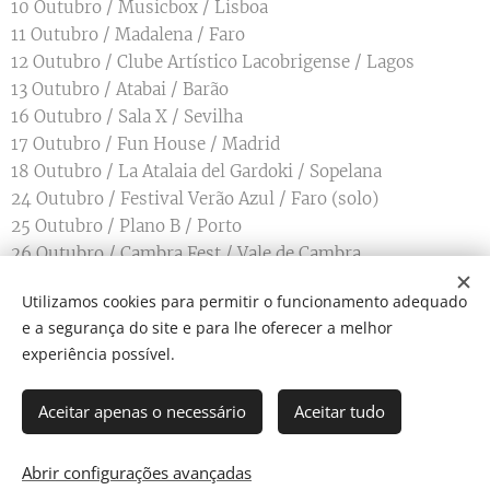
10 Outubro / Musicbox / Lisboa
11 Outubro / Madalena / Faro
12 Outubro / Clube Artístico Lacobrigense / Lagos
13 Outubro / Atabai / Barão
16 Outubro / Sala X / Sevilha
17 Outubro / Fun House / Madrid
18 Outubro / La Atalaia del Gardoki / Sopelana
24 Outubro / Festival Verão Azul / Faro (solo)
25 Outubro / Plano B / Porto
26 Outubro / Cambra Fest / Vale de Cambra
Utilizamos cookies para permitir o funcionamento adequado
e a segurança do site e para lhe oferecer a melhor
Share
experiência possível.
Aceitar apenas o necessário
Aceitar tudo
Som Direto Todos os direitos reservados 2019
Abrir configurações avançadas
Cookies
Director: J. Ricardo C. Coelho