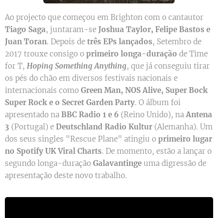
Ao projecto que começou em Brighton com o cantautor
Tiago Saga
, juntaram-se
Joshua Taylor, Felipe Bastos e
Juan Toran
. Depois de
três EPs lançados
, Setembro de
2017 trouxe consigo o
primeiro longa-duração
de Time
for T,
Hoping Something Anything
, que já conseguiu tirar
os pés do chão em diversos festivais nacionais e
internacionais como
Green Man, NOS Alive, Super Bock
Super Rock e o Secret Garden Party
. O álbum foi
apresentado na
BBC Radio 1 e 6
(Reino Unido), na
Antena
3
(Portugal) e
Deutschland Radio Kultur
(Alemanha). Um
dos seus singles "Rescue Plane" atingiu o
primeiro lugar
no Spotify UK Viral Charts
. De momento, estão a lançar o
segundo longa-duração
Galavanting
e
uma digressão de
apresentação deste novo trabalho.