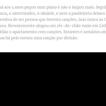
á aos 5 anos pegou num piano e não o largou mais. Segu
tarra, o sintetizador, o ukulele, e nem a pandeireta deixou
lembra de ser pessoa que inventa canções, mas nunca as t
gora. Recentemente alugou um rés-do-chão vazio em Lisb
ilar o apartamento com canções. Estantes e armários ai
as há pelo menos uma canção por divisão.