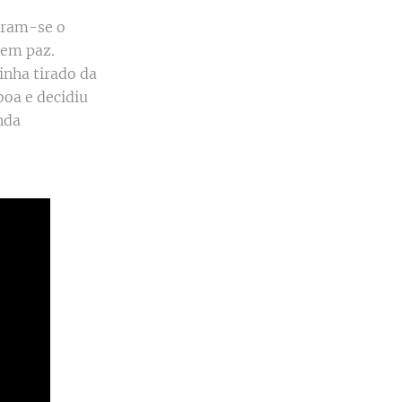
iram-se o
 em paz.
inha tirado da
oa e decidiu
nda