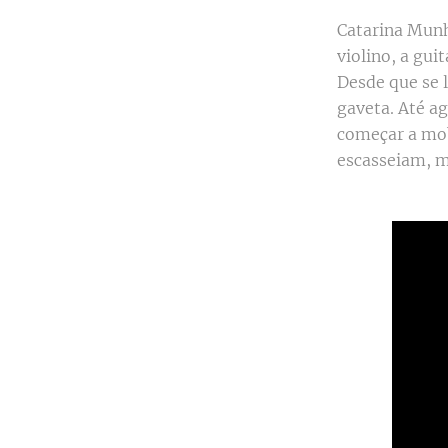
Catarina Munh
violino, a gui
Desde que se 
gaveta. Até a
começar a mob
escasseiam, m