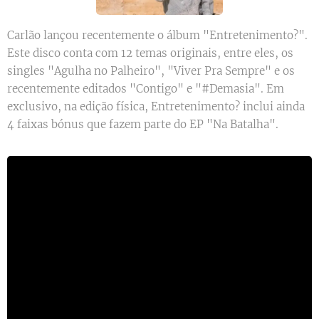
Carlão lançou recentemente o álbum "Entretenimento?".
Este disco conta com 12 temas originais, entre eles, os
singles "Agulha no Palheiro", "Viver Pra Sempre" e os
recentemente editados "Contigo" e "#Demasia". Em
exclusivo, na edição física, Entretenimento? inclui ainda
4 faixas bónus que fazem parte do EP "Na Batalha".