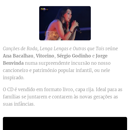
Canções de Roda, Lenga Lengas e Outras que Tais
reúne
Ana Bacalhau
,
Vitorino
,
Sérgio Godinho
e
Jorge
Benvinda
numa surpreendente incursão no nosso
cancioneiro e património popular infantil, ou nele
inspirado.
O CD é vendido em formato livro, capa rija. Ideal para as
famílias se juntarem e contarem às novas gerações as
suas infâncias.