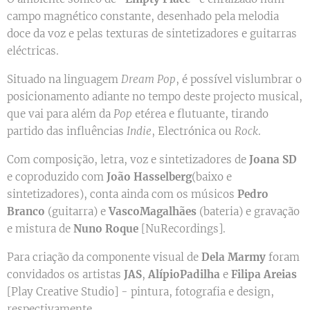
campo magnético constante, desenhado pela melodia
doce da voz e pelas texturas de sintetizadores e guitarras
eléctricas.
Situado na linguagem
Dream Pop
, é possível vislumbrar o
posicionamento adiante no tempo deste projecto musical,
que vai para além da
Pop
etérea e flutuante, tirando
partido das influências
Indie
, Electrónica ou
Rock
.
Com composição, letra, voz e sintetizadores de
Joana SD
e coproduzido com
João
Hasselberg
(baixo e
sintetizadores), conta ainda com os músicos
Pedro
Branco
(guitarra) e
Vasco
Magalhães
(bateria) e gravação
e mistura de
Nuno
Roque
[NuRecordings].
Para criação da componente visual de
Dela Marmy
foram
convidados os artistas
JAS
,
Alípio
Padilha
e
Filipa
Areias
[Play Creative Studio] - pintura, fotografia e design,
respectivamente.