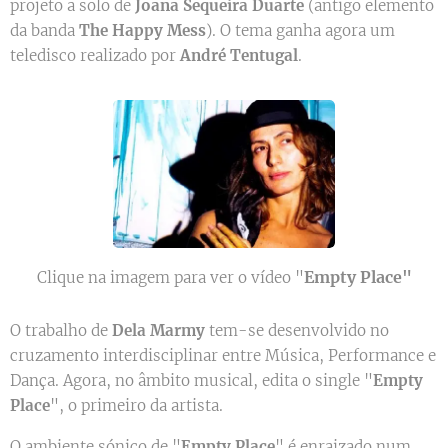
projeto a solo de
Joana Sequeira Duarte
(antigo elemento
da banda
The Happy Mess
). O tema ganha agora um
teledisco realizado por
André Tentugal
.
Empty Place"
Clique na imagem para ver o vídeo "
O trabalho de
Dela
Marmy
tem-se desenvolvido no
cruzamento interdisciplinar entre Música, Performance e
Dança. Agora, no âmbito musical, edita o single "
Empty
Place
", o primeiro da artista.
O ambiente sónico de "
Empty Place
" é enraizado num