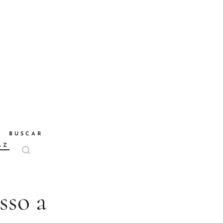
BUSCAR
AZ
sso a