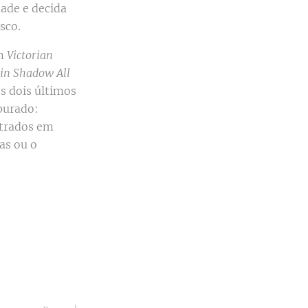
dade e decida
sco.
m
Victorian
in Shadow All
s dois últimos
purado:
ntrados em
as ou o