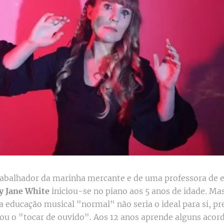
rabalhador da marinha mercante e de uma professora de 
y Jane White
iniciou-se no piano aos 5 anos de idade. Ma
 educação musical "normal" não seria o ideal para si, pr
ou o "tocar de ouvido". Aos 12 anos aprende alguns acord