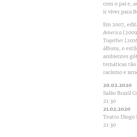
com o pai e, 
ir viver para
Em 2007, edit
America
[2009
Together
[2016
álbuns, o est
ambientes gót
temáticas tão
racismo e xen
20.02.2020
Salão Brazil 
21:30
21.02.2020
Teatro Diogo
21:30