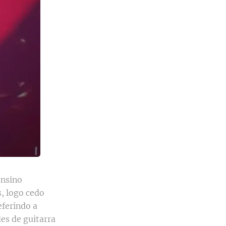
ensino
s, logo cedo
eferindo a
es de guitarra