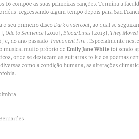
aos 16 compõe as suas primeiras canções. Termina a facul
 Bordéus, regressando algum tempo depois para San Franci
a o seu primeiro disco
Dark Undercoat
, ao qual se seguira
],
Ode to Sentience
[2010],
Blood/Lines
[2013],
They Moved 
] e, no ano passado,
Immanent Fire
. Especialmente neste
ilo musical muito próprio de
Emily Jane White
foi sendo a
icos, onde se destacam as guitarras folk e os poemas ce
 diversas como a condição humana, as alterações climátic
ofobia.
Coimbra
 Bernardes