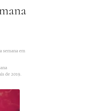
semana
sta semana em
cana
is de 2019.