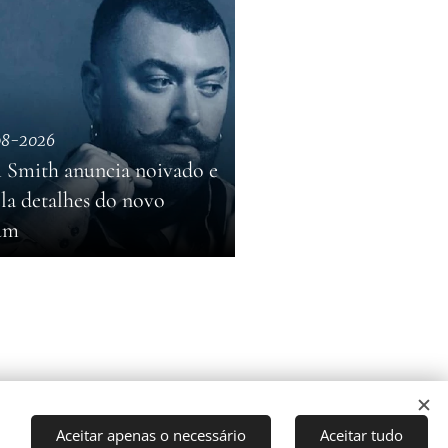
08-2026
 Smith anuncia noivado e
la detalhes do novo
um
Aceitar apenas o necessário
Aceitar tudo