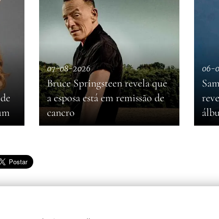
07-08-2026
06-
Bruce Springsteen revela que
Sam
 de
a esposa está em remissão de
reve
bum
cancro
álb