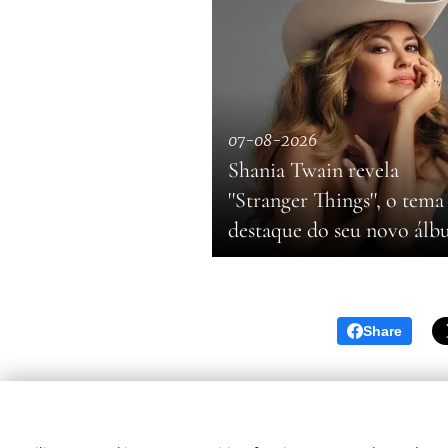
07-08-2026
Shania Twain revela
''Stranger Things'', o tema
destaque do seu novo ál
Share