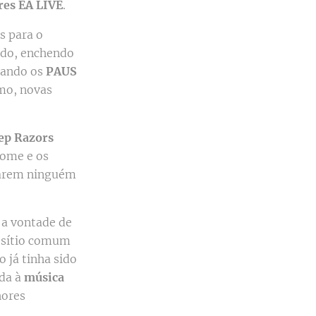
res EA LIVE
.
s para o
ando, enchendo
quando os
PAUS
imo, novas
ep Razors
come e os
xarem ninguém
: a vontade de
m sítio comum
o já tinha sido
ada à
música
hores