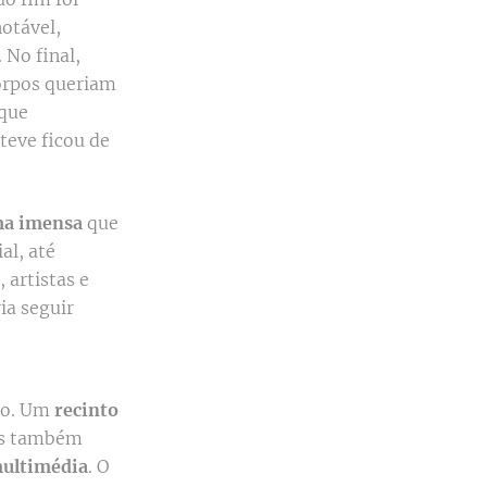
otável,
 No final,
orpos queriam
 que
steve ficou de
ma imensa
que
al, até
 artistas e
ia seguir
nto. Um
recinto
mas também
multimédia
. O