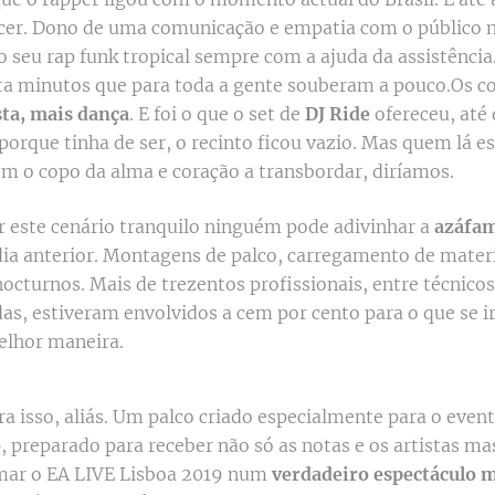
cer. Dono de uma comunicação e empatia com o público n
o seu rap funk tropical sempre com a ajuda da assistência.
a minutos que para toda a gente souberam a pouco.Os c
sta, mais dança
. E foi o que o set de
DJ Ride
ofereceu, até
porque tinha de ser, o recinto ficou vazio. Mas quem lá e
om o copo da alma e coração a transbordar, diríamos.
 este cenário tranquilo ninguém pode adivinhar a
azáfa
dia anterior. Montagens de palco, carregamento de materi
cturnos. Mais de trezentos profissionais, entre técnicos,
as, estiveram envolvidos a cem por cento para o que se ir
elhor maneira.
ra isso, aliás. Um palco criado especialmente para o eve
o
, preparado para receber não só as notas e os artistas 
mar o EA LIVE Lisboa 2019 num
verdadeiro espectáculo 