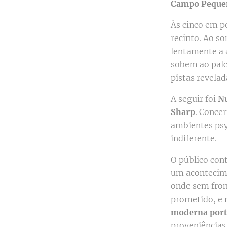
Campo Peque
Às cinco em p
recinto. Ao s
lentamente a 
sobem ao palc
pistas revela
A seguir foi
N
Sharp
. Conce
ambientes psy
indiferente.
O público cont
um acontecime
onde sem front
prometido, e 
moderna por
proveniências