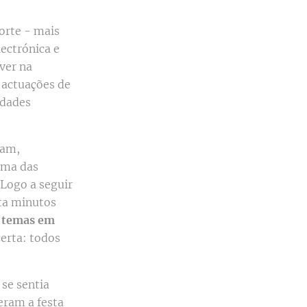
orte - mais
lectrónica e
ver na
 actuações de
idades
vam,
uma das
 Logo a seguir
nta minutos
s temas em
certa: todos
 se sentia
eram a festa