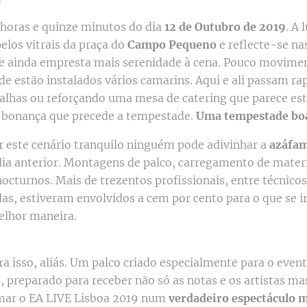
 horas e quinze minutos do dia
12 de Outubro de 2019
. A 
elos vitrais da praça do
Campo Pequeno
e reflecte-se n
e ainda empresta mais serenidade à cena. Pouco movime
e estão instalados vários camarins. Aqui e ali passam ra
alhas ou reforçando uma mesa de catering que parece est
 bonança que precede a tempestade.
Uma tempestade bo
 este cenário tranquilo ninguém pode adivinhar a
azáfa
dia anterior. Montagens de palco, carregamento de materi
cturnos. Mais de trezentos profissionais, entre técnicos,
as, estiveram envolvidos a cem por cento para o que se ir
elhor maneira.
ra isso, aliás. Um palco criado especialmente para o eve
o
, preparado para receber não só as notas e os artistas 
mar o EA LIVE Lisboa 2019 num
verdadeiro espectáculo 