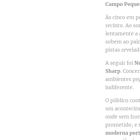
Campo Peque
Às cinco em p
recinto. Ao s
lentamente a 
sobem ao palc
pistas revela
A seguir foi
N
Sharp
. Conce
ambientes psy
indiferente.
O público cont
um acontecime
onde sem front
prometido, e 
moderna por