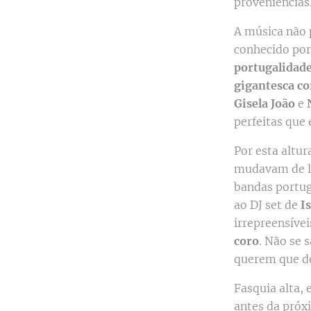
proveniências
A música não 
conhecido po
portugalidad
gigantesca co
Gisela João
e
perfeitas que 
Por esta altur
mudavam de l
bandas portug
ao DJ set de
I
irrepreensíve
coro
. Não se 
querem que d
Fasquia alta, 
antes da próx