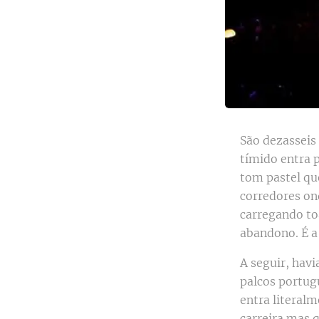
São dezasseis
tímido entra p
tom pastel qu
corredores ond
carregando to
abandono. É a
A seguir, hav
palcos portug
entra literalm
carreira mas q