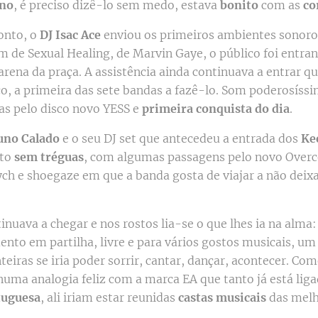
no
, é preciso dizê-lo sem medo, estava
bonito
com as
co
onto, o
DJ Isac Ace
enviou os primeiros ambientes sonoro
om de Sexual Healing, de Marvin Gaye, o público foi entr
arena da praça. A assistência ainda continuava a entrar 
o, a primeira das sete bandas a fazê-lo. Som poderosíss
das pelo disco novo YESS e
primeira conquista do dia
.
uno Calado
e o seu DJ set que antecedeu a entrada dos
Ke
rto
sem tréguas
, com algumas passagens pelo novo Over
ch e shoegaze em que a banda gosta de viajar a não dei
inuava a chegar e nos rostos lia-se o que lhes ia na alma
nto em partilha, livre e para vários gostos musicais, u
eiras se iria poder sorrir, cantar, dançar, acontecer. Com
numa analogia feliz com a marca EA que tanto já está lig
tuguesa
, ali iriam estar reunidas
castas musicais
das mel
.