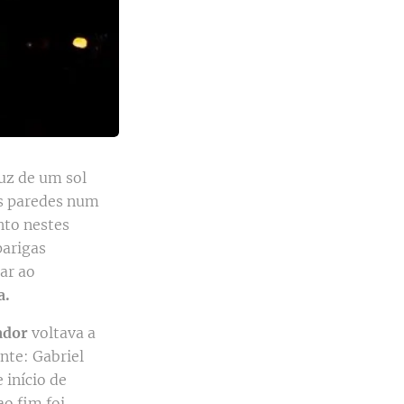
luz de um sol
as paredes num
nto nestes
parigas
ar ao
a.
ador
voltava a
nte: Gabriel
 início de
ao fim foi