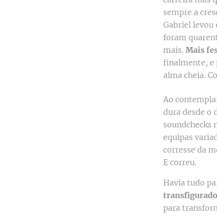
sempre a cres
Gabriel levou 
foram quarent
mais.
Mais fe
finalmente, e 
alma cheia. C
Ao contemplar
dura desde o 
soundchecks no
equipas variad
corresse da m
E correu.
Havia tudo pa
transfigurad
para transfor