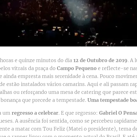
 horas e quinze minutos do dia
12 de Outubro de 2019
. A 
elos vitrais da praça do
Campo Pequeno
e reflecte-se n
e ainda empresta mais serenidade à cena. Pouco movime
e estão instalados vários camarins. Aqui e ali passam ra
alhas ou reforçando uma mesa de catering que parece est
 bonança que precede a tempestade.
Uma tempestade bo
ia um
regresso a celebrar
. E que regresso:
Gabriel O Pens
ueses. A ausência foi sentida, como se percebeu rapidame
ente a matar com Tou Feliz (Matei o presidente), tema de
ue o rapper ligou com o momento actual do Brasil. E até 