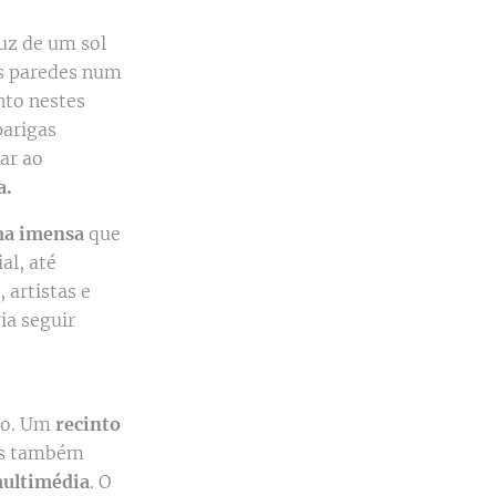
luz de um sol
as paredes num
nto nestes
parigas
ar ao
a.
ma imensa
que
al, até
 artistas e
ia seguir
nto. Um
recinto
mas também
multimédia
. O