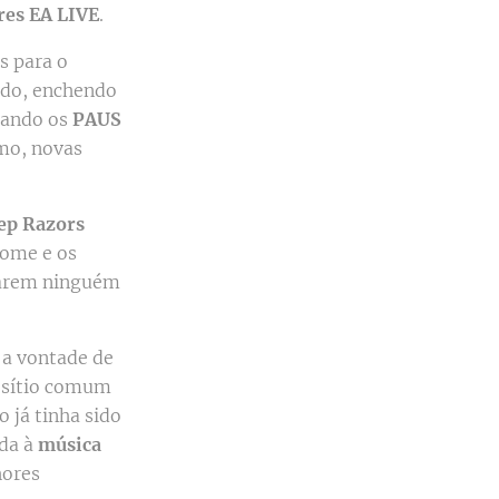
res EA LIVE
.
s para o
ando, enchendo
quando os
PAUS
imo, novas
ep Razors
come e os
xarem ninguém
: a vontade de
m sítio comum
o já tinha sido
ada à
música
hores