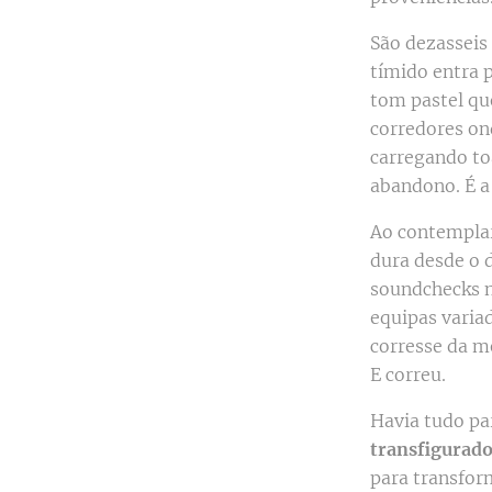
São dezasseis
tímido entra p
tom pastel qu
corredores ond
carregando to
abandono. É a
Ao contemplar
dura desde o 
soundchecks no
equipas variad
corresse da m
E correu.
Havia tudo pa
transfigurad
para transfor