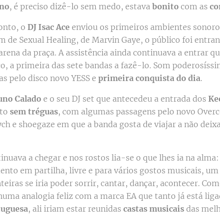
no
, é preciso dizê-lo sem medo, estava
bonito
com as
co
onto, o
DJ Isac Ace
enviou os primeiros ambientes sonoro
om de Sexual Healing, de Marvin Gaye, o público foi entr
arena da praça. A assistência ainda continuava a entrar 
o, a primeira das sete bandas a fazê-lo. Som poderosíss
das pelo disco novo YESS e
primeira conquista do dia
.
uno Calado
e o seu DJ set que antecedeu a entrada dos
Ke
rto
sem tréguas
, com algumas passagens pelo novo Over
ch e shoegaze em que a banda gosta de viajar a não dei
inuava a chegar e nos rostos lia-se o que lhes ia na alma
nto em partilha, livre e para vários gostos musicais, u
eiras se iria poder sorrir, cantar, dançar, acontecer. Com
numa analogia feliz com a marca EA que tanto já está lig
tuguesa
, ali iriam estar reunidas
castas musicais
das mel