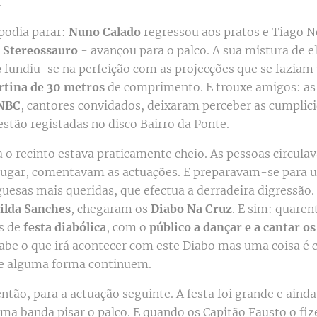
.
podia parar:
Nuno Calado
regressou aos pratos e Tiago N
r
Stereossauro
- avançou para o palco. A sua mistura de e
e
fundiu-se na perfeição com as projecções que se faziam 
rtina de 30 metros
de comprimento. E trouxe amigos: as
NBC
, cantores convidados, deixaram perceber as cumplic
estão registadas no disco Bairro da Ponte.
a o recinto estava praticamente cheio. As pessoas circula
ugar, comentavam as actuações. E preparavam-se para 
uesas mais queridas, que efectua a derradeira digressão.
silda Sanches
, chegaram os
Diabo Na Cruz
. E sim: quare
is de
festa diabólica
, com o
público a dançar e a cantar o
sabe o que irá acontecer com este Diabo mas uma coisa é 
e alguma forma continuem.
então, para a actuação seguinte. A festa foi grande e ainda
ima banda pisar o palco. E quando os Capitão Fausto o fiz