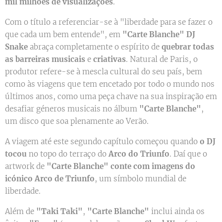
mil milhões de visualizações
.
Com o título a referenciar-se à "liberdade para se fazer o
que cada um bem entende", em
"Carte Blanche"
DJ
Snake
abraça completamente o espírito de
quebrar todas
as barreiras musicais
e
criativas
. Natural de Paris, o
produtor refere-se à mescla cultural do seu país, bem
como às viagens que tem encetado por todo o mundo nos
últimos anos, como uma peça chave na sua inspiração em
desafiar géneros musicais no álbum
"Carte Blanche"
,
um disco que soa plenamente ao Verão.
A viagem até este segundo capítulo começou quando
o DJ
tocou
no topo do terraço do
Arco do Triunfo
. Daí que o
artwork de
"Carte Blanche"
conte com imagens do
icónico Arco de Triunfo
, um símbolo mundial de
liberdade.
Além de
"Taki Taki"
,
"Carte Blanche"
inclui ainda os