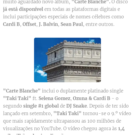
muito aguardado novo álbum,
"Carte Blanche".
O disco
já está disponível
em todas as plataformas digitais e
inclui participações especiais de nomes célebres como
Cardi B
,
Offset
,
J. Balvin
,
Sean Paul
, entre outros.
"Carte Blanche"
inclui o duplamente platinado single
"Taki Taki"
ft.
Selena Gomez
,
Ozuna & Cardi B
- o
segundo
single #1 global
de
DJ Snake
. Depois de ter sido
lançado em setembro,
"Taki Taki"
tornou-se o 9.º vídeo
que mais rapidamente ultrapassou as 100 milhões de
visualizações no YouTube. O vídeo chegou agora às
1,4