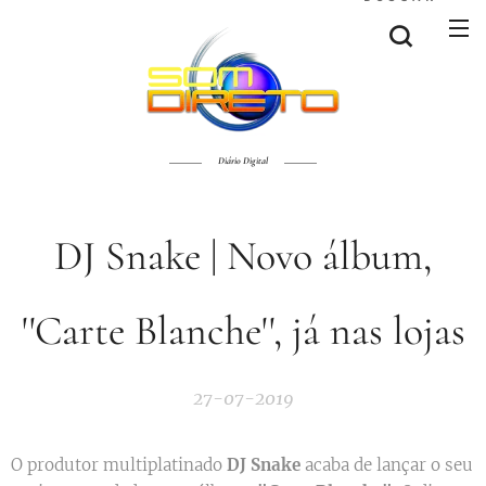
Diário Digital
DJ Snake | Novo álbum,
''Carte Blanche'', já nas lojas
27-07-2019
O produtor multiplatinado
DJ Snake
acaba de lançar o seu