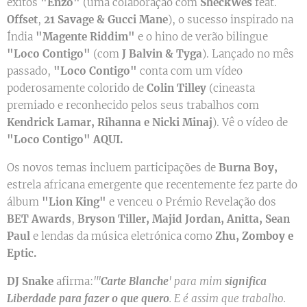
êxitos
"Enzo"
(uma colaboração com
Sheck
Wes
feat.
Offset
,
21 Savage & Gucci Mane
), o sucesso inspirado na
Índia
"Magente Riddim"
e o hino de verão bilingue
"Loco Contigo"
(com
J Balvin & Tyga
). Lançado no mês
passado,
"Loco Contigo"
conta com um vídeo
poderosamente colorido de
Colin Tilley
(cineasta
premiado e reconhecido pelos seus trabalhos com
Kendrick Lamar, Rihanna e Nicki Minaj
). Vê o vídeo de
"Loco Contigo"
AQUI.
Os novos temas incluem participações de
Burna Boy,
estrela africana emergente que recentemente fez parte do
álbum
"Lion King"
e venceu o Prémio Revelação dos
BET Awards
,
Bryson Tiller, Majid Jordan, Anitta, Sean
Paul
e lendas da música eletrónica como
Zhu, Zomboy e
Eptic.
DJ Snake
afirma:
"'
Carte Blanche
' para mim
significa
Liberdade para fazer o que quero
. E é assim que trabalho.