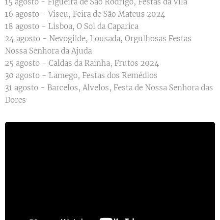
15 agosto - Figueira de São Rodrigo, Festas da Vila
16 agosto - Viseu, Feira de São Mateus 2024
18 agosto - Lisboa, O Sol da Caparica
24 agosto - Nevogilde, Lousada, Orgulhosas Festas
Nossa Senhora da Ajuda
25 agosto - Caldas da Rainha, Frutos 2024
30 agosto - Lamego, Festas dos Remédios
31 agosto - Barcelos, Alvelos, Festa de Nossa Senhora das
Dores