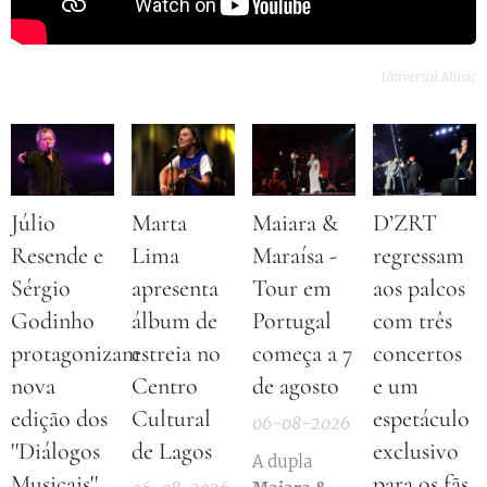
Universal Music
Júlio
Marta
Maiara &
D’ZRT
Resende e
Lima
Maraísa -
regressam
Sérgio
apresenta
Tour em
aos palcos
Godinho
álbum de
Portugal
com três
protagonizam
estreia no
começa a 7
concertos
nova
Centro
de agosto
e um
edição dos
Cultural
espetáculo
06-08-2026
''Diálogos
de Lagos
exclusivo
A dupla
Musicais''
para os fãs