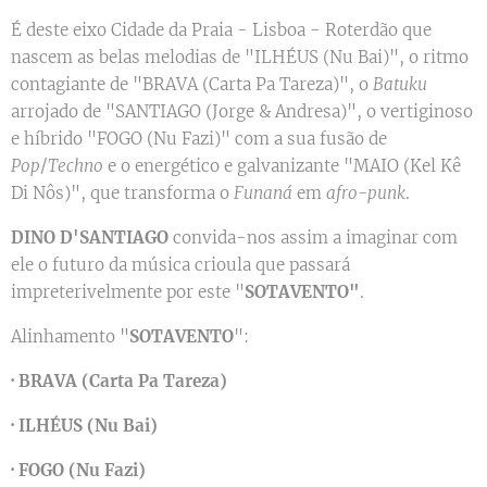
É deste eixo Cidade da Praia - Lisboa - Roterdão que
nascem as belas melodias de "ILHÉUS (Nu Bai)", o ritmo
contagiante de "BRAVA (Carta Pa Tareza)", o
Batuku
arrojado de "SANTIAGO (Jorge & Andresa)", o vertiginoso
e híbrido "FOGO (Nu Fazi)" com a sua fusão de
Pop
/
Techno
e o energético e galvanizante "MAIO (Kel Kê
Di Nôs)", que transforma o
Funaná
em
afro-punk
.
DINO D'SANTIAGO
convida-nos assim a imaginar com
ele o futuro da música crioula que passará
impreterivelmente por este "
SOTAVENTO
"
.
Alinhamento "
SOTAVENTO
":
·
BRAVA (Carta Pa Tareza)
·
ILHÉUS (Nu Bai)
·
FOGO (Nu Fazi)