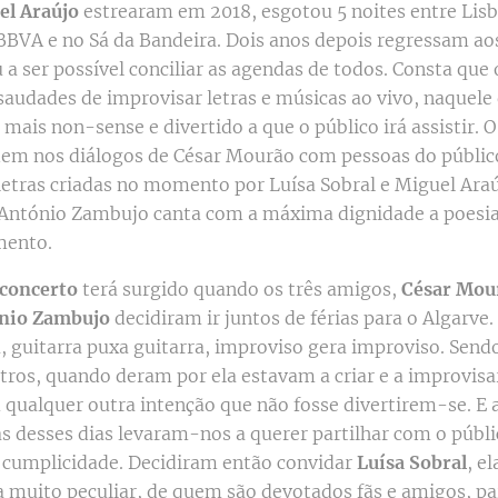
el Araújo
estrearam em 2018, esgotou 5 noites entre Lisb
 BBVA e no Sá da Bandeira. Dois anos depois regressam ao
a ser possível conciliar as agendas de todos. Consta que
udades de improvisar letras e músicas ao vivo, naquele
 mais non-sense e divertido a que o público irá assistir. 
dem nos diálogos de César Mourão com pessoas do públic
 letras criadas no momento por Luísa Sobral e Miguel Araú
António Zambujo canta com a máxima dignidade a poesia
mento.
concerto
terá surgido quando os três amigos,
César Mour
ónio Zambujo
decidiram ir juntos de férias para o Algarve
, guitarra puxa guitarra, improviso gera improviso. Send
utros, quando deram por ela estavam a criar e a improvis
 qualquer outra intenção que não fosse divertirem-se. E a
 desses dias levaram-nos a querer partilhar com o públi
cumplicidade. Decidiram então convidar
Luísa Sobral
, e
 muito peculiar, de quem são devotados fãs e amigos, par