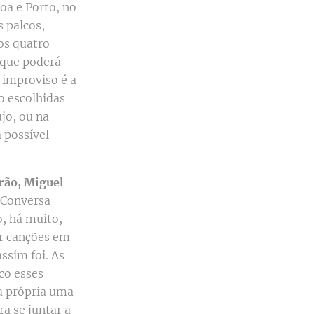
oa e Porto, no
s palcos,
 os quatro
 que poderá
O improviso é a
o escolhidas
jo, ou na
 possível
ão, Miguel
. Conversa
o, há muito,
ar canções em
ssim foi. As
co esses
la própria uma
a se juntar a