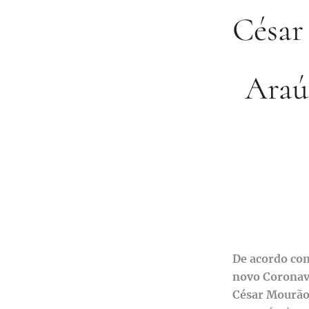
César
Araúj
De acordo co
novo Coronav
César Mourão,