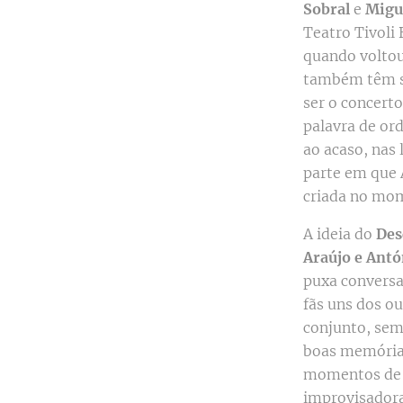
Sobral
e
Migu
Teatro Tivoli
quando voltou 
também têm sa
ser o concerto
palavra de or
ao acaso, nas
parte em que 
criada no mo
A ideia do
Des
Araújo e Ant
puxa conversa
fãs uns dos o
conjunto, sem
boas memórias
momentos de 
improvisadora