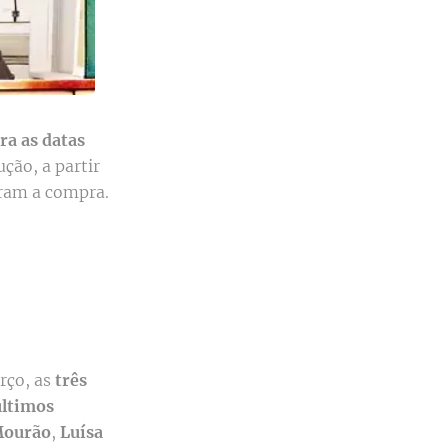
ra as datas
ução, a partir
aram a compra.
rço, as
três
últimos
Mourão
,
Luísa