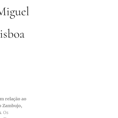
Miguel
Lisboa
m relação ao
o Zambujo,
s
. Os