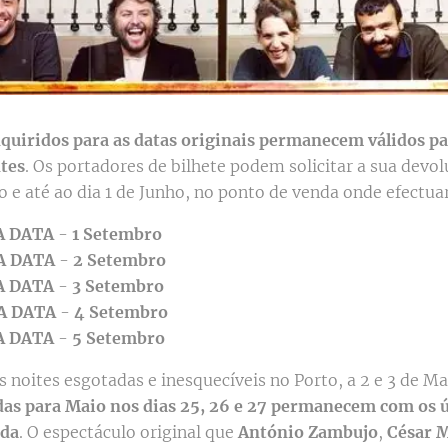
dquiridos para as datas originais permanecem válidos pa
tes
. Os portadores de bilhete podem solicitar a sua devol
o e até ao dia 1 de Junho, no ponto de venda onde efectu
A DATA
-
1 Setembro
A DATA
-
2 Setembro
A DATA
-
3 Setembro
A DATA
-
4 Setembro
A DATA
-
5 Setembro
 noites esgotadas e inesquecíveis no Porto, a 2 e 3 de Ma
as para Maio nos dias 25, 26 e 27 permanecem com os 
nda
. O espectáculo original que
António Zambujo
,
César 