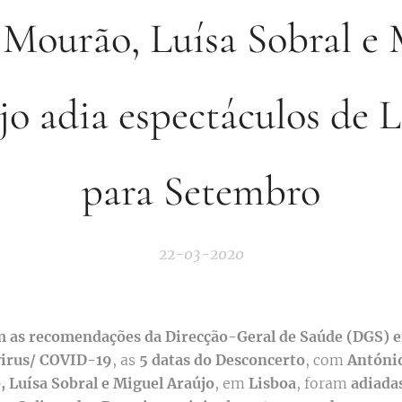
 Mourão, Luísa Sobral e 
o adia espectáculos de 
para Setembro
22-03-2020
m as recomendações da Direcção-Geral de Saúde (DGS) e
irus/ COVID-19
, as
5 datas do Desconcerto
, com
Antóni
 Luísa Sobral e Miguel Araújo
, em
Lisboa
, foram
adiada