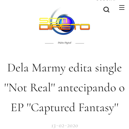
Diário Digital
Dela Marmy edita single
''Not Real'' antecipando o
EP ''Captured Fantasy''
13-02-2020