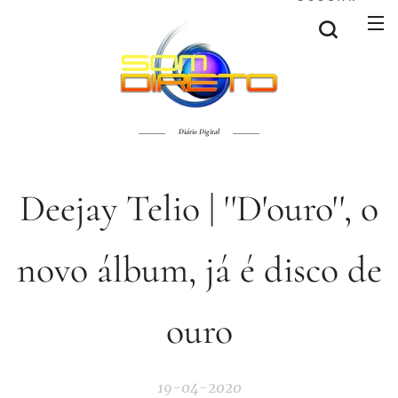
Diário Digital
Deejay Telio | ''D'ouro'', o
novo álbum, já é disco de
ouro
19-04-2020