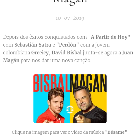
10-07-2019
Depois dos êxitos conquistados com "
A Partir de Hoy
"
com
Sebastián Yatra
e "
Perdón
" com a jovem
colombiana
Greeicy
,
David Bisbal
junta-se agora a
Juan
Magán
para nos dar uma nova canção.
Clique na imagem para ver o vídeo da música "
Bésame
"