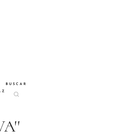
BUSCAR
AZ
VA''