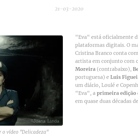
21-03-2020
"Eva" está oficialmente d
plataformas digitais. O m
Cristina Branco conta co
artista em conjunto com 
Moreira
(contrabaixo),
B
portuguesa) e
Luis Figue
um diário, Loulé e Copen
"Eva", a
primeira edição 
em quase duas décadas de 
 o vídeo "Delicadeza"