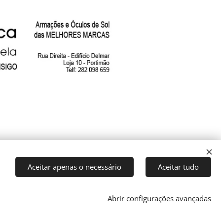
Aceitar apenas o necessário
Aceitar tudo
Abrir configurações avançadas
Cookies
rector: J. Ricardo C. Coelho