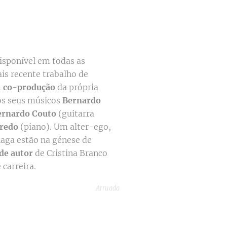
isponível em todas as
ais recente trabalho de
m
co-produção
da própria
os seus músicos
Bernardo
ernardo Couto
(guitarra
iredo
(piano). Um alter-ego,
haga estão na génese de
de autor
de Cristina Branco
carreira.
Arruada