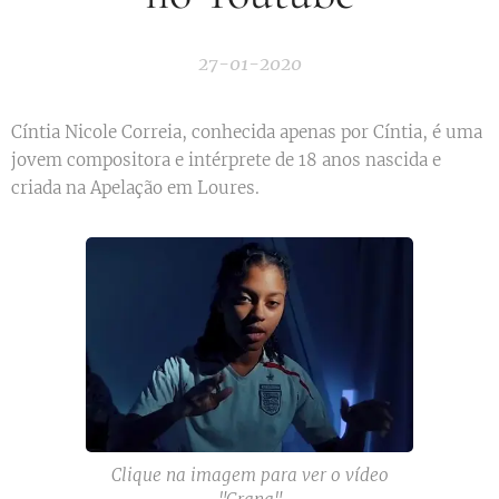
27-01-2020
Cíntia Nicole Correia, conhecida apenas por Cíntia, é uma
jovem compositora e intérprete de 18 anos nascida e
criada na Apelação em Loures.
Clique na imagem para ver o vídeo