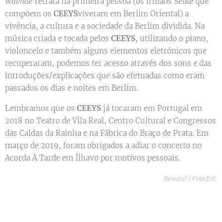
Waende
retrata na primeira pessoa (os irmãos Selke que
compõem os
CEEYS
viveram em Berlim Oriental) a
vivência, a cultura e a sociedade da Berlim dividida. Na
música criada e tocada pelos
CEEYS
, utilizando o piano,
violoncelo e também alguns elementos eletrónicos que
recuperaram, podemos ter acesso através dos sons e das
introduções/explicações que são efetuadas como eram
passados os dias e noites em Berlim.
Lembramos que os
CEEYS
já tocaram em Portugal em
2018 no Teatro de Vila Real, Centro Cultural e Congressos
das Caldas da Rainha e na Fábrica do Braço de Prata. Em
março de 2019, foram obrigados a adiar o concerto no
Acorda À Tarde em Ílhavo por motivos pessoais.
Beware! | Foto:D.R.