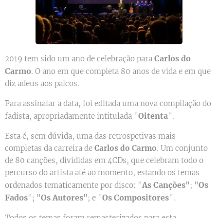
Carlos do
2019 tem sido um ano de celebração para
Carmo
. O ano em que completa 80 anos de vida e em que
diz adeus aos palcos.
Para assinalar a data, foi editada uma nova compilação do
Oitenta
fadista, apropriadamente intitulada "
".
Esta é, sem dúvida, uma das retrospetivas mais
completas da carreira de
Carlos do Carmo
. Um conjunto
de 80 canções, divididas em 4CDs, que celebram todo o
percurso do artista até ao momento, estando os temas
As Canções
Os
ordenados tematicamente por disco: "
"; "
Fados
Os Autores
Os Compositores
"; "
"; e "
".
Todos os temas foram remasterizados para esta