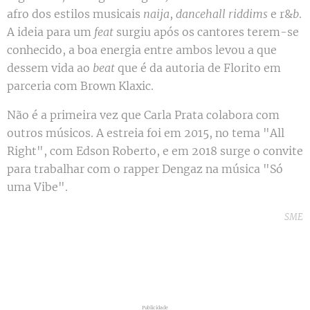
afro dos estilos musicais
naija
,
dancehall
riddims
e r&
b
.
A ideia para um
feat
surgiu após os cantores terem-se
conhecido, a boa energia entre ambos levou a que
dessem vida ao
beat
que é da autoria de Florito em
parceria com Brown Klaxic.
Não é a primeira vez que Carla Prata colabora com
outros músicos. A estreia foi em 2015, no tema "All
Right", com Edson Roberto, e em 2018 surge o convite
para trabalhar com o rapper Dengaz na música "Só
uma Vibe".
06-08-2026
SME
Júlio
Resende e
06-08-2026
Sérgio
Marta
Godinho
Lima
06-08-2026
protagonizam
apresenta
Maiara &
Publicidade