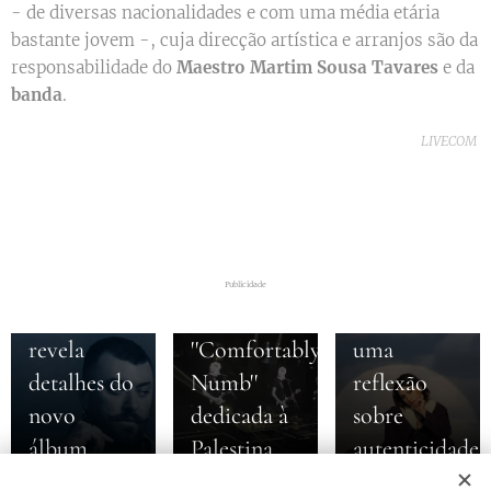
- de diversas nacionalidades e com uma média etária
bastante jovem -, cuja direcção artística e arranjos são da
responsabilidade do
Maestro Martim Sousa Tavares
e da
banda
.
LIVECOM
06-08-2026
05-08-2026
Roger
Gracie
06-08-2026
Sam Smith
Waters
Abrams
anuncia
lança nova
lança
Publicidade
noivado e
versão de
''Minibar'',
revela
''Comfortably
uma
detalhes do
Numb''
reflexão
novo
dedicada à
sobre
álbum
Palestina
autenticidade