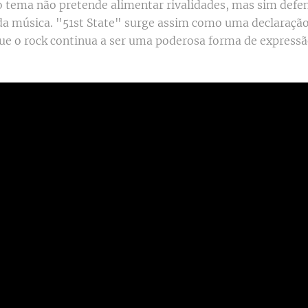
tema não pretende alimentar rivalidades, mas sim defen
 da música. "51st State" surge assim como uma declaraçã
e o rock continua a ser uma poderosa forma de expressã