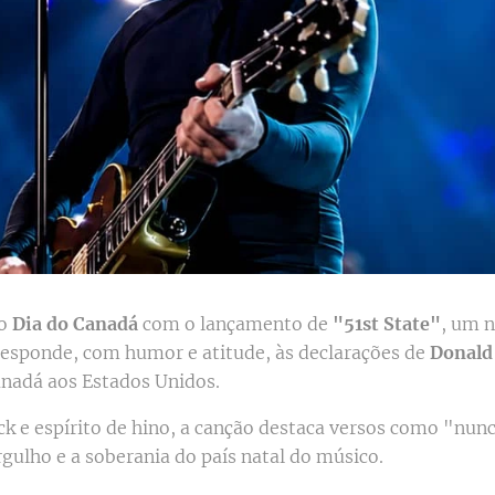
 o
Dia do Canadá
com o lançamento de
"51st State"
, um 
responde, com humor e atitude, às declarações de
Donald
nadá aos Estados Unidos.
 e espírito de hino, a canção destaca versos como "nunc
gulho e a soberania do país natal do músico.