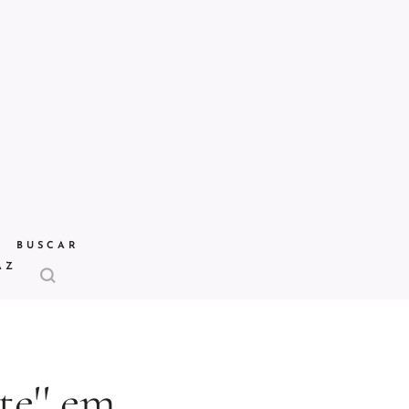
BUSCAR
AZ
te'' em