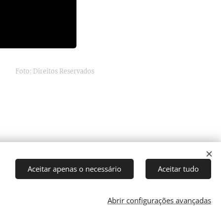
Foto: Direitos Reservados
Aceitar apenas o necessário
Aceitar tudo
Abrir configurações avançadas
Cookies
rector: J. Ricardo C. Coelho