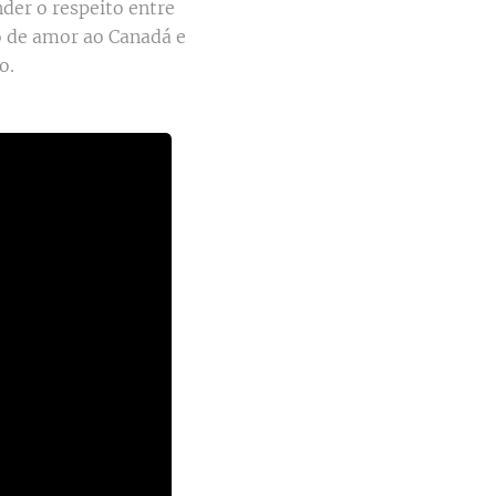
der o respeito entre
o de amor ao Canadá e
o.