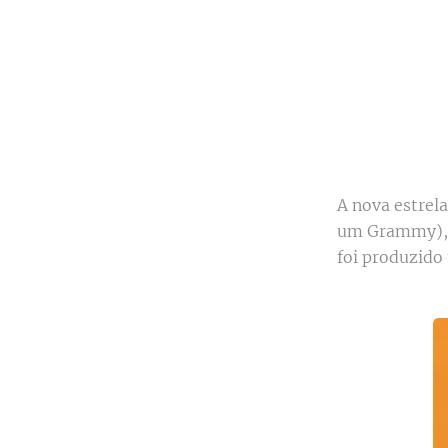
A nova estrel
um Grammy), l
foi produzido