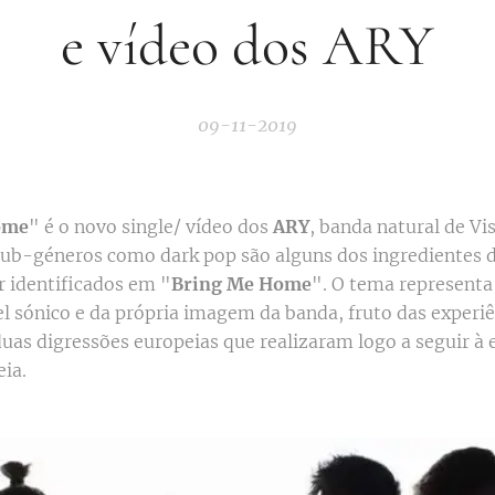
e vídeo dos ARY
09-11-2019
ome
" é o novo single/ vídeo dos
ARY
, banda natural de Vi
sub-géneros como dark pop são alguns dos ingredientes
 identificados em "
Bring Me Home
". O tema represent
l sónico e da própria imagem da banda, fruto das experiê
duas digressões europeias que realizaram logo a seguir à 
eia.