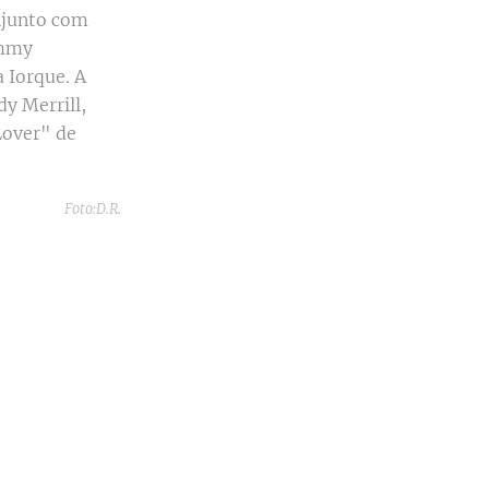
njunto com
ammy
 Iorque. A
dy Merrill,
Lover" de
Foto:D.R.