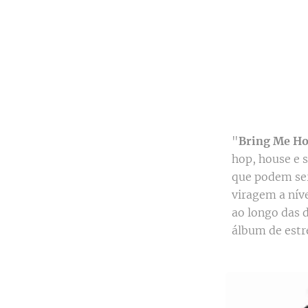
"
Bring Me H
hop, house e 
que podem ser
viragem a níve
ao longo das 
álbum de estr