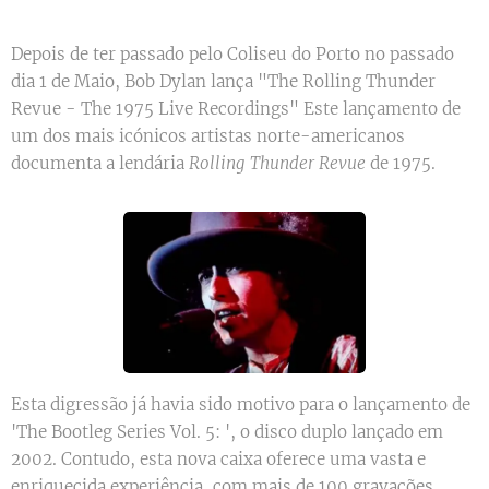
Depois de ter passado pelo Coliseu do Porto no passado
dia 1 de Maio, Bob Dylan lança "The Rolling Thunder
Revue - The 1975 Live Recordings" Este lançamento de
um dos mais icónicos artistas norte-americanos
documenta a lendária
Rolling Thunder Revue
de 1975.
Esta digressão já havia sido motivo para o lançamento de
'The Bootleg Series Vol. 5: ', o disco duplo lançado em
2002. Contudo, esta nova caixa oferece uma vasta e
enriquecida experiência, com mais de 100 gravações