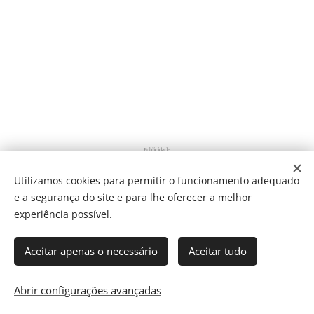
Publicidade
Utilizamos cookies para permitir o funcionamento adequado
e a segurança do site e para lhe oferecer a melhor
Share
experiência possível.
Aceitar apenas o necessário
Aceitar tudo
Som Direto Todos os direitos reservados 2019
Abrir configurações avançadas
Cookies
Director: J. Ricardo C. Coelho