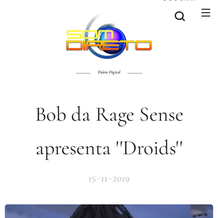
Diário Digital
Bob da Rage Sense
apresenta ''Droids''
15-11-2019