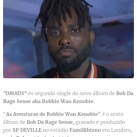
"DROIDS"
éo segundo single do novo álbum de
Bob Da
Rage Sense aka Robbie Wan Kenobie.
"
As Aventuras de Robbie Wan Kenobie"
é o sexto
álbum de
Bob Da Rage Sense,
gravado e produzido
por
SP DEVILLE
no estúdio
Famillibizno
em Londres,