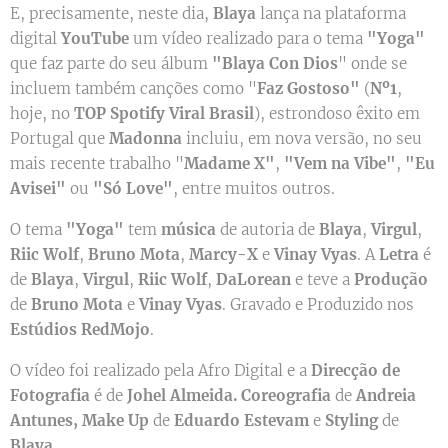
E, precisamente, neste dia,
Blaya
lança na plataforma
digital
YouTube
um vídeo realizado para o tema
"Yoga"
que faz parte do seu álbum
"Blaya Con Dios
" onde se
incluem também canções como "
Faz Gostoso"
(
Nº1
,
hoje, no
TOP Spotify Viral Brasil
), estrondoso êxito em
Portugal que
Madonna
incluiu, em nova versão, no seu
mais recente trabalho "
Madame X"
,
"Vem na Vibe"
,
"Eu
Avisei"
ou
"Só Love"
, entre muitos outros.
O tema
"Yoga"
tem
música
de autoria de
Blaya
,
Virgul
,
Riic Wolf
,
Bruno Mota
,
Marcy-X
e
Vinay Vyas
. A
Letra
é
de
Blaya
,
Virgul
,
Riic Wolf
,
DaLorean
e teve a
Produção
de
Bruno Mota
e
Vinay Vyas
. Gravado e Produzido nos
Estúdios RedMojo
.
O vídeo foi realizado pela Afro Digital e a
Direcção de
Fotografia
é de
Johel Almeida.
Coreografia
de
Andreia
Antunes, Make Up
de
Eduardo Estevam
e
Styling
de
Blaya.