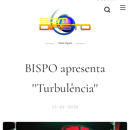
Diário Digital
BISPO apresenta
''Turbulência''
12-01-2020