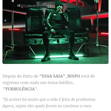
Depois do êxito de
"ESSA SAIA"
,
BISPO
está de
regresso com mais um tema inédito,
"
TURBULÊNCIA
".
"Já aceitei há muito que a vida é feita de problemas.
Agora, sejam eles quais forem eu continuo o meu