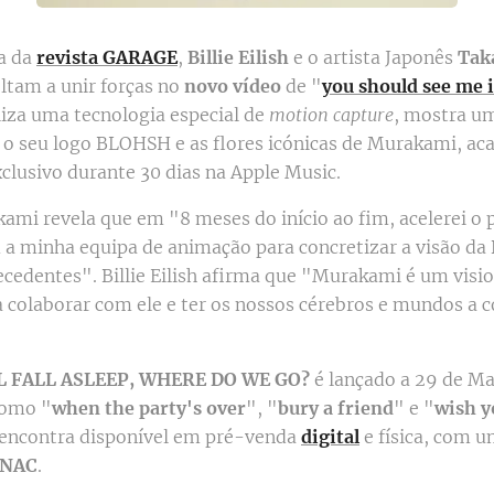
a da
revista GARAGE
,
Billie Eilish
e o artista Japonês
Tak
oltam a unir forças no
novo vídeo
de "
you should see me 
liza uma tecnologia especial de
motion capture
, mostra uma
 o seu logo BLOHSH e as flores icónicas de Murakami, aca
clusivo durante 30 dias na Apple Music.
ami revela que em "8 meses do início ao fim, acelerei o 
a minha equipa de animação para concretizar a visão da B
edentes". Billie Eilish afirma que "Murakami é um vision
 colaborar com ele e ter os nossos cérebros e mundos a co
 FALL ASLEEP, WHERE DO WE GO?
é lançado a 29 de Mar
como "
when the party's over
", "
bury a friend
" e "
wish y
 encontra disponível em pré-venda
digital
e física, com 
FNAC
.