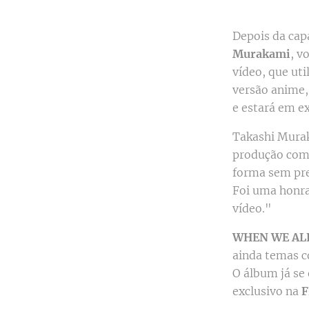
Depois da cap
Murakami
, v
vídeo, que uti
versão anime,
e estará em ex
Takashi Murak
produção com 
forma sem prec
Foi uma honra
vídeo."
WHEN WE ALL
ainda temas 
O álbum já se
exclusivo na