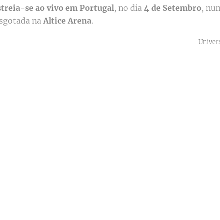
estreia-se ao vivo em Portugal
, no dia
4 de Setembro
, nu
esgotada na
Altice Arena
.
Univer