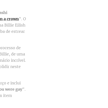
ashi
in a crown
". O
 Billie Eilish
ba de estrear
processo de
illie, de uma
ário incrível.
lidir neste
ço e inclui
ou were gay
".
um item