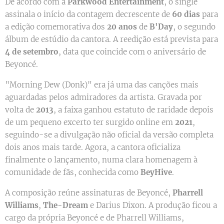
De acordo com a
Parkwood Entertainment
, o single
assinala o início da contagem decrescente de
60 dias
para
a edição comemorativa dos
20 anos
de
B'Day
, o segundo
álbum de estúdio da cantora. A reedição está prevista para
4 de setembro
, data que coincide com o aniversário de
Beyoncé.
"Morning Dew (Donk)" era já uma das canções mais
aguardadas pelos admiradores da artista. Gravada por
volta de
2013
, a faixa ganhou estatuto de raridade depois
de um pequeno excerto ter surgido online em
2021
,
seguindo-se a divulgação não oficial da versão completa
dois anos mais tarde. Agora, a cantora oficializa
finalmente o lançamento, numa clara homenagem à
comunidade de fãs, conhecida como
BeyHive
.
A composição reúne assinaturas de Beyoncé,
Pharrell
Williams
,
The-Dream
e Darius Dixon. A produção ficou a
cargo da própria Beyoncé e de Pharrell Williams,