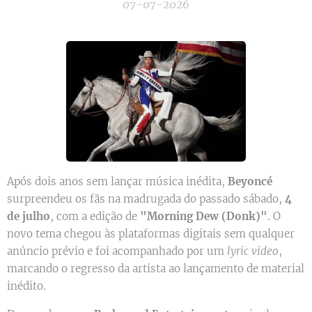
07-07-2026
Após dois anos sem lançar música inédita,
Beyoncé
surpreendeu os fãs na madrugada do passado sábado,
4
de julho
, com a edição de
"Morning Dew (Donk)"
. O
novo tema chegou às plataformas digitais sem qualquer
anúncio prévio e foi acompanhado por um
lyric video
,
marcando o regresso da artista ao lançamento de material
inédito.