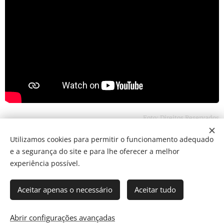
Foto: Direitos Reservados
Utilizamos cookies para permitir o funcionamento adequado
e a segurança do site e para lhe oferecer a melhor
Share
experiência possível.
Aceitar apenas o necessário
Aceitar tudo
Som Direto Todos os direitos reservados 2019
Abrir configurações avançadas
Cookies
Director: J. Ricardo C. Coelho