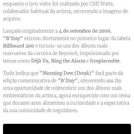
enquanto o
lyric video
foi realizado por Cliff Watts,
colaborador habitual da artista, recorrendo a imagens de
arquivo.
Lançado originalmente a
4 de setembro de 2006
,
"B'Day"
estreou diretamente no primeiro lugar da tabela
Billboard 200
e tornou-se um dos álbuns mais
marcantes da carreira de Beyoncé, impulsionado por
temas como
Déjà Vu
,
Ring the Alarm
e
Irreplaceable
.
Tudo indica que
"Morning Dew (Donk)"
fará parte da
edição comemorativa de
"B'Day"
, oferecendo aos fãs
uma oportunidade de redescobrir um dos álbuns mais
emblemáticos da artista, agora enriquecido com um tema
que durante anos alimentou a curiosidade e a expectativa
da sua comunidade de seguidores.